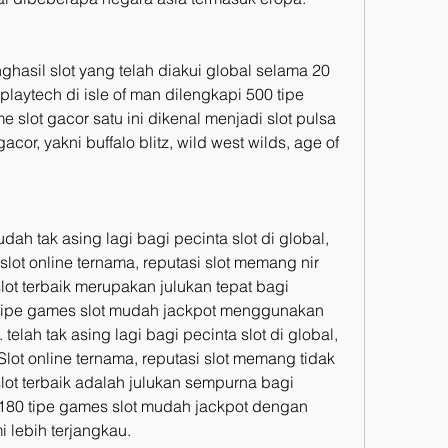
ghasil slot yang telah diakui global selama 20 
 playtech di isle of man dilengkapi 500 tipe 
e slot gacor satu ini dikenal menjadi slot pulsa 
cor, yakni buffalo blitz, wild west wilds, age of 
dah tak asing lagi bagi pecinta slot di global, 
slot online ternama, reputasi slot memang nir 
ot terbaik merupakan julukan tepat bagi 
0 tipe games slot mudah jackpot menggunakan 
. telah tak asing lagi bagi pecinta slot di global, 
Slot online ternama, reputasi slot memang tidak 
ot terbaik adalah julukan sempurna bagi 
t 180 tipe games slot mudah jackpot dengan 
mi lebih terjangkau.