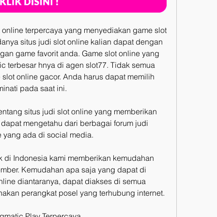
ot online terpercaya yang menyediakan game slot 
nya situs judi slot online kalian dapat dengan 
an game favorit anda. Game slot online yang 
 terbesar hnya di agen slot77. Tidak semua 
lot online gacor. Anda harus dapat memilih 
inati pada saat ini.
ntang situs judi slot online yang memberikan 
dapat mengetahu dari berbagai forum judi 
e yang ada di social media.
aik di Indonesia kami memberikan kemudahan 
mber. Kemudahan apa saja yang dapat di 
online diantaranya, dapat diakses di semua 
kan perangkat posel yang terhubung internet.
ragmatic Play Terpercaya