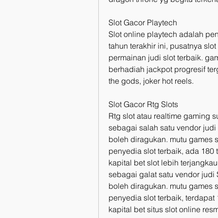
Slot Gacor Playtech
Slot online playtech adalah pen
tahun terakhir ini, pusatnya slot
permainan judi slot terbaik. gam
berhadiah jackpot progresif terga
the gods, joker hot reels.
Slot Gacor Rtg Slots
Rtg slot atau realtime gaming su
sebagai salah satu vendor judi 
boleh diragukan. mutu games sl
penyedia slot terbaik, ada 18
kapital bet slot lebih terjangkau
sebagai galat satu vendor judi 
boleh diragukan. mutu games sl
penyedia slot terbaik, terdapa
kapital bet situs slot online res