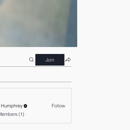
Join
 Humphrey
Follow
Members (1)