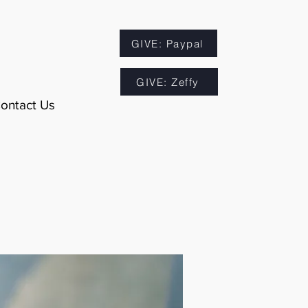
GIVE: Paypal
GIVE: Zeffy
ontact Us