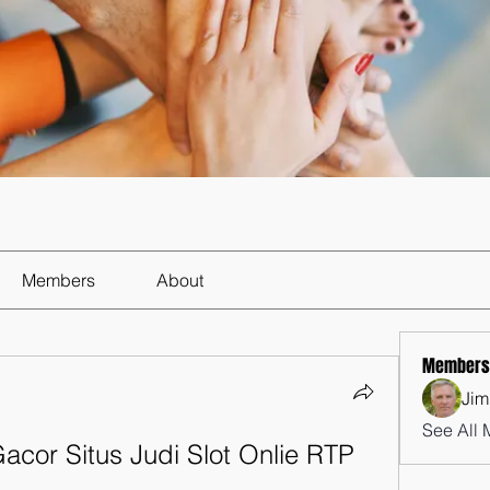
Members
About
Members
Jim
See All 
Gacor Situs Judi Slot Onlie RTP 