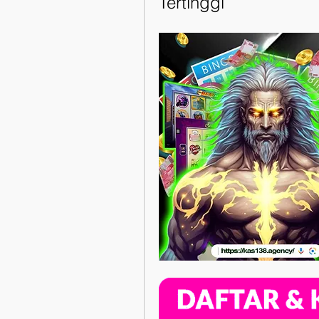
Tertinggi