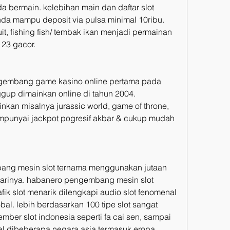
ermain. kelebihan main dan daftar slot 
nda mampu deposit via pulsa minimal 10ribu. 
it, fishing fish/ tembak ikan menjadi permainan 
123 gacor.
gembang game kasino online pertama pada 
ggup dimainkan online di tahun 2004. 
kan misalnya jurassic world, game of throne, 
empunyai jackpot pogresif akbar & cukup mudah 
ng mesin slot ternama menggunakan jutaan 
arinya. habanero pengembang mesin slot 
fik slot menarik dilengkapi audio slot fenomenal 
bal. lebih berdasarkan 100 tipe slot sangat 
er slot indonesia seperti fa cai sen, sampai 
al dibeberapa negara asia termasuk eropa.