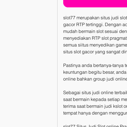
slot77 merupakan situs judi sl
gacor RTP tertinggi. Dengan ada
mudah bermain slot sesuai deng
menyediakan RTP slot pragmatic
semua siitus menyedikan game s
situs slot gacor yang sangat dim
Pastinya anda bertanya-tanya te
keuntungan begitu besar, anda 
online bahkan group judi onlin
Sebagai situs judi online terb
saat bermain kepada setiap me
terima saat bermain judi kslot 
tempat hanya dengan mengguna
slot77 Situs Judi Slot online P