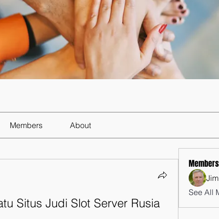
Members
About
Members
Jim
See All 
u Situs Judi Slot Server Rusia 