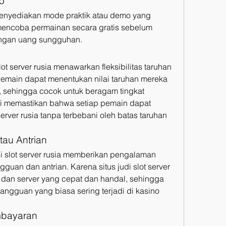
o
menyediakan mode praktik atau demo yang 
ncoba permainan secara gratis sebelum 
ngan uang sungguhan.
ot server rusia menawarkan fleksibilitas taruhan 
emain dapat menentukan nilai taruhan mereka 
, sehingga cocok untuk beragam tingkat 
ni memastikan bahwa setiap pemain dapat 
erver rusia tanpa terbebani oleh batas taruhan 
au Antrian
i slot server rusia memberikan pengalaman 
uan dan antrian. Karena situs judi slot server 
an server yang cepat dan handal, sehingga 
gangguan yang biasa sering terjadi di kasino 
mbayaran