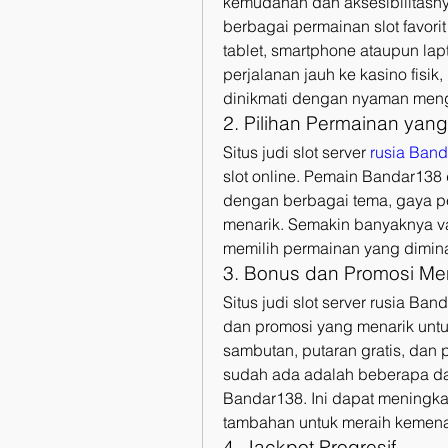
kemudahan dan aksesibilitasn
berbagai permainan slot favori
tablet, smartphone ataupun lap
perjalanan jauh ke kasino fisik
dinikmati dengan nyaman meng
2. Pilihan Permainan ya
Situs judi slot server 
rusia Ban
slot online. Pemain Bandar138
dengan berbagai tema, gaya per
menarik. Semakin banyaknya v
memilih permainan yang dimina
3. Bonus dan Promosi Me
Situs judi slot server rusia B
dan promosi yang menarik untu
sambutan, putaran gratis, dan
sudah ada adalah beberapa dar
Bandar138. Ini dapat meningka
tambahan untuk meraih kemen
4. Jackpot Progresif