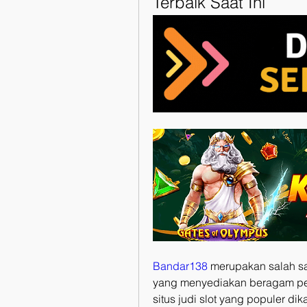
Terbaik Saat Ini
Bandar138
 merupakan salah satu
yang menyediakan beragam perm
situs judi slot yang populer d