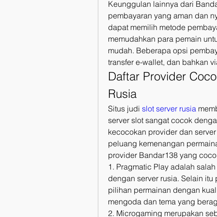
Keunggulan lainnya dari Band
pembayaran yang aman dan nyama
dapat memilih metode pembaya
memudahkan para pemain untuk
mudah. Beberapa opsi pembaya
transfer e-wallet, dan bahkan v
Daftar Provider Coco
Rusia
Situs judi 
slot server rusia
 memb
server slot sangat cocok dengan 
kecocokan provider dan server
peluang kemenangan permainan ju
provider Bandar138 yang cocok
1. Pragmatic Play adalah salah 
dengan server rusia. Selain it
pilihan permainan dengan kualit
mengoda dan tema yang bera
2. Microgaming merupakan sebua