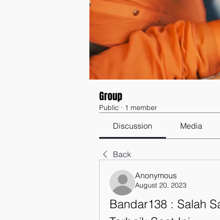
Group
Public
·
1 member
Discussion
Media
Back
Anonymous
August 20, 2023
Bandar138 : Salah Sat