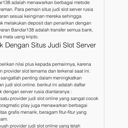
ar138 adalah menawarkan berbagai metode 
n. Para pemain situs judi slot server rusia 
ran sesuai keinginan mereka sehingga 
 melakukan deposit dan penarikan dengan 
ran Bandar138 adalah transfer semua bank, 
ia mata uang kripto.
k Dengan Situs Judi Slot Server 
erikan nilai plus kepada pemainnya, karena 
provider slot ternama dan terkenal saat ini. 
 sangatlah penting dalam meningkatkan 
di slot online. berikut ini adalah daftar 
 dengan server rusia diantaranya :
satu provider judi slot online yang sangat cocok 
u pragmatic play juga menawarkan berbagai 
as grafis menarik, beragam fitur-fitur yang 
gam.
h provider judi slot online yang telah 