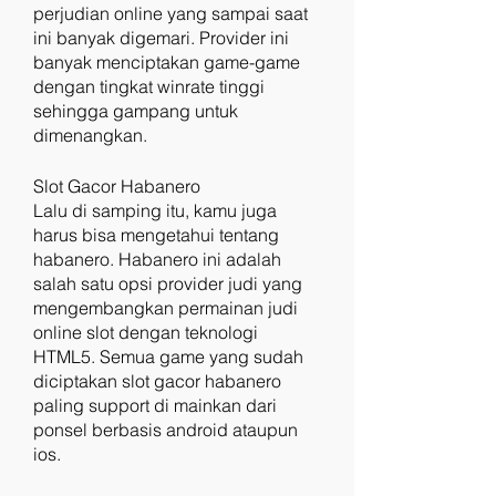
perjudian online yang sampai saat 
ini banyak digemari. Provider ini 
banyak menciptakan game-game 
dengan tingkat winrate tinggi 
sehingga gampang untuk 
dimenangkan.
Slot Gacor Habanero
Lalu di samping itu, kamu juga 
harus bisa mengetahui tentang 
habanero. Habanero ini adalah 
salah satu opsi provider judi yang 
mengembangkan permainan judi 
online slot dengan teknologi 
HTML5. Semua game yang sudah 
diciptakan slot gacor habanero 
paling support di mainkan dari 
ponsel berbasis android ataupun 
ios.