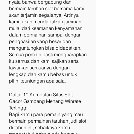
nyata bahwa bergabung dan 
bermain taruhan slot bersama kami 
akan terjamin segalanya. Artinya 
kamu akan mendapatkan jaminan 
mulai dari keamanan kenyamanan 
dalam permainan sampai dengan 
penghasilan yang besar dan 
menguntungkan bisa didapatkan. 
Semua pemain pasti mengharapkan 
itu semua dan kami sajikan serta 
tawarkan semuanya dengan 
lengkap dan kamu bebas untuk 
pilih keuntungan apa saja.
Daftar 10 Kumpulan Situs Slot 
Gacor Gampang Menang Winrate 
Tertinggi
Bagi kamu para pemain yang mau 
bermain permainan taruhan judi slot 
di tahun ini, sebaiknya kamu 