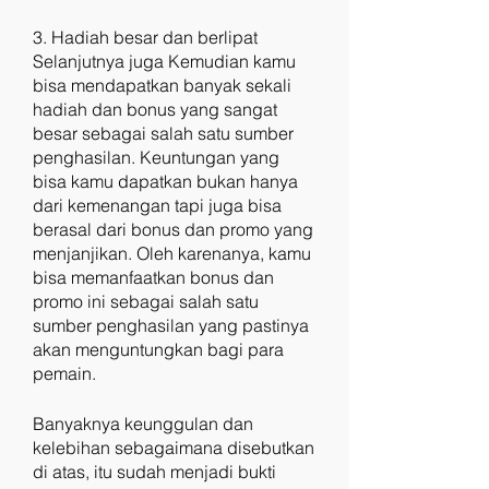
3. Hadiah besar dan berlipat
Selanjutnya juga Kemudian kamu 
bisa mendapatkan banyak sekali 
hadiah dan bonus yang sangat 
besar sebagai salah satu sumber 
penghasilan. Keuntungan yang 
bisa kamu dapatkan bukan hanya 
dari kemenangan tapi juga bisa 
berasal dari bonus dan promo yang 
menjanjikan. Oleh karenanya, kamu 
bisa memanfaatkan bonus dan 
promo ini sebagai salah satu 
sumber penghasilan yang pastinya 
akan menguntungkan bagi para 
pemain.
Banyaknya keunggulan dan 
kelebihan sebagaimana disebutkan 
di atas, itu sudah menjadi bukti 