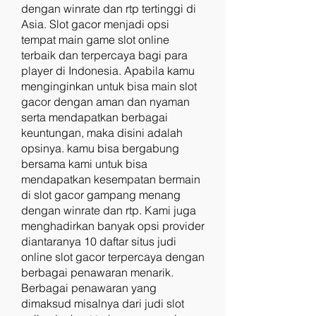
dengan winrate dan rtp tertinggi di 
Asia. Slot gacor menjadi opsi 
tempat main game slot online 
terbaik dan terpercaya bagi para 
player di Indonesia. Apabila kamu 
menginginkan untuk bisa main slot 
gacor dengan aman dan nyaman 
serta mendapatkan berbagai 
keuntungan, maka disini adalah 
opsinya. kamu bisa bergabung 
bersama kami untuk bisa 
mendapatkan kesempatan bermain 
di slot gacor gampang menang 
dengan winrate dan rtp. Kami juga 
menghadirkan banyak opsi provider 
diantaranya 10 daftar situs judi 
online slot gacor terpercaya dengan 
berbagai penawaran menarik. 
Berbagai penawaran yang 
dimaksud misalnya dari judi slot 