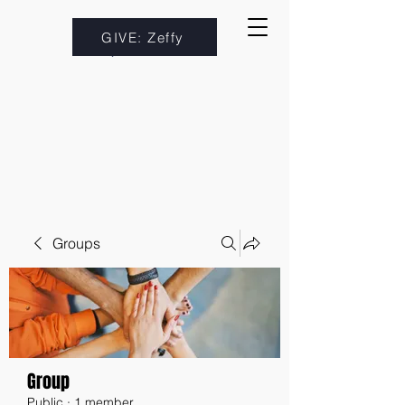
GIVE: Zeffy
Groups
Group
Public
·
1 member