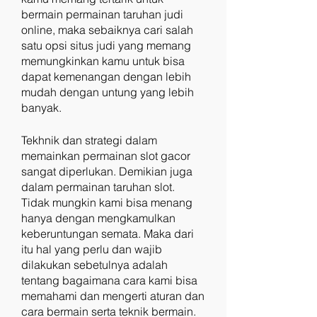
bermain permainan taruhan judi 
online, maka sebaiknya cari salah 
satu opsi situs judi yang memang 
memungkinkan kamu untuk bisa 
dapat kemenangan dengan lebih 
mudah dengan untung yang lebih 
banyak.
Tekhnik dan strategi dalam 
memainkan permainan slot gacor 
sangat diperlukan. Demikian juga 
dalam permainan taruhan slot. 
Tidak mungkin kami bisa menang 
hanya dengan mengkamulkan 
keberuntungan semata. Maka dari 
itu hal yang perlu dan wajib 
dilakukan sebetulnya adalah 
tentang bagaimana cara kami bisa 
memahami dan mengerti aturan dan 
cara bermain serta teknik bermain. 