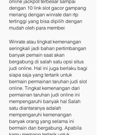
online jackpot terbesar sampai 
dengan 10 link slot gacor gampang 
menang dengan winrate dan rtp 
tertinggi yang bisa dipilih dengan 
mudah oleh para member.
Winrate atau tingkat kemenangan 
seringkali jadi bahan pertimbangan 
banyak pemain saat akan 
bergabung di salah satu opsi situs 
judi online. Hal ini juga berlaku bagi 
siapa saja yang tertarik untuk 
bermain permainan taruhan judi slot 
online. Tingkat kemenangan dari 
permainan taruhan judi online ini 
mempengaruhi banyak hal Salah 
satu diantaranya adalah 
mempengaruhi kemenangan 
banyak orang yang selama ini 
bermain dan bergabung. Apabila 
kamu memang tertarik untuk 