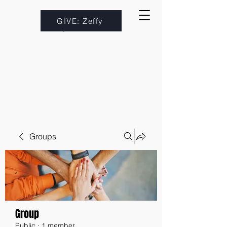
GIVE: Zeffy
Groups
Group
Public
·
1 member