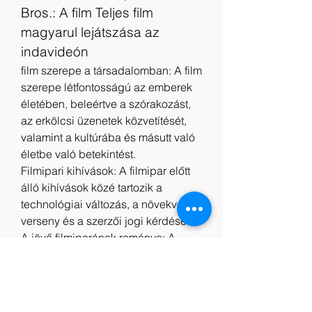
Bros.: A film Teljes film 
magyarul lejátszása az 
indavideón
film szerepe a társadalomban: A film 
szerepe létfontosságú az emberek 
életében, beleértve a szórakozást, 
az erkölcsi üzenetek közvetítését, 
valamint a kultúrába és másutt való 
életbe való betekintést.
Filmipari kihívások: A filmipar előtt 
álló kihívások közé tartozik a 
technológiai változás, a növekvő 
verseny és a szerzői jogi kérdések.
A jövő filmiparának reménye: A 
filmipar fejlődésének előmozdítása 
érdekében új technológiákat és 
innovációkat kell bevezetni, fokozni 
kell az együttműködést más 