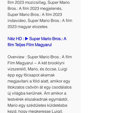
film 2023 mozicsillag, Super Mario 
Bros.: A film 2023 megjelenés, 
Super Mario Bros.: A film 2023 
indavideo, Super Mario Bros.: A film 
2023 magyar elozetes.
Néz HD : ▶️ Super Mario Bros.: A 
film Teljes Film Magyarul
Overview : Super Mario Bros.: A film 
Film Magyarul ~ A két brooklyni 
vízszerelő, Mario, és öccse, Luigi 
épp egy főcsapot akarnak 
megjavítani a föld alatt, amikor egy 
titokzatos csövön át egy csodálatos 
új világba kerülnek. Ám amikor a 
testvérek elszakadnak egymástól, 
Mario egy szédületes küldetésbe 
kezd, hogy megkeresse Luigit. 