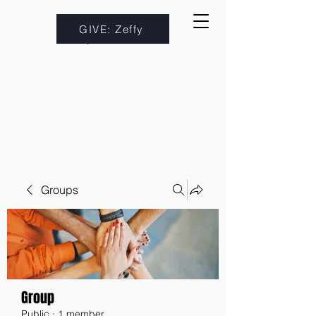
GIVE: Zeffy
Groups
Group
Public
·
1 member