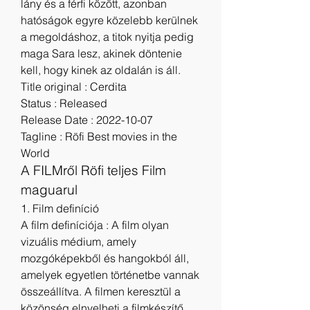
lány és a férfi között, azonban 
hatóságok egyre közelebb kerülnek 
a megoldáshoz, a titok nyitja pedig 
maga Sara lesz, akinek döntenie 
kell, hogy kinek az oldalán is áll.
Title original : Cerdita
Status : Released
Release Date : 2022-10-07
Tagline : Röfi Best movies in the 
World
A FILMről Röfi teljes Film 
maguarul
1. Film definíció
A film definíciója : A film olyan 
vizuális médium, amely 
mozgóképekből és hangokból áll, 
amelyek egyetlen történetbe vannak 
összeállítva. A filmen keresztül a 
közönség elnyelheti a filmkészítő 