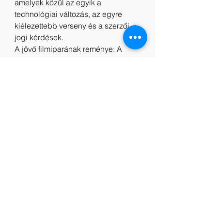
amelyek közül az egyik a 
technológiai változás, az egyre 
kiélezettebb verseny és a szerzői 
jogi kérdések.
A jövő filmiparának reménye: A 
filmipar fejlesztésének számos 
módja van, például az új 
technológiák és innovációk 
kiaknázása, a nemzetközi 
együttműködés fokozása és a 
piacra jutás szélesebb körű 
megnyitása. Ennek a fejlesztésnek 
az a célja, hogy kiváló minőségű és 
a társadalomra pozitív hatást 
gyakorló filmeket lehessen 
előállítani.
Indavideo Röfi Videa Teljes Film 
Magyarul
Online Filmek Röfi 2022 Teljes film 