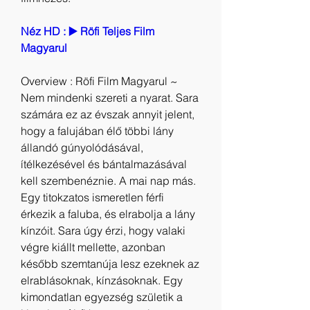
Néz HD : ▶️ Röfi Teljes Film 
Magyarul
Overview : Röfi Film Magyarul ~ 
Nem mindenki szereti a nyarat. Sara 
számára ez az évszak annyit jelent, 
hogy a falujában élő többi lány 
állandó gúnyolódásával, 
ítélkezésével és bántalmazásával 
kell szembenéznie. A mai nap más. 
Egy titokzatos ismeretlen férfi 
érkezik a faluba, és elrabolja a lány 
kínzóit. Sara úgy érzi, hogy valaki 
végre kiállt mellette, azonban 
később szemtanúja lesz ezeknek az 
elrablásoknak, kínzásoknak. Egy 
kimondatlan egyezség születik a 