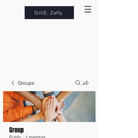
GIVE: Zeffy
Groups
Group
Public
·
1 member