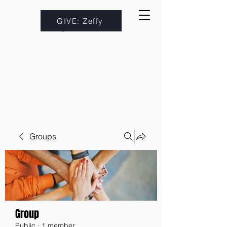
GIVE: Zeffy
Groups
Group
Public
·
1 member