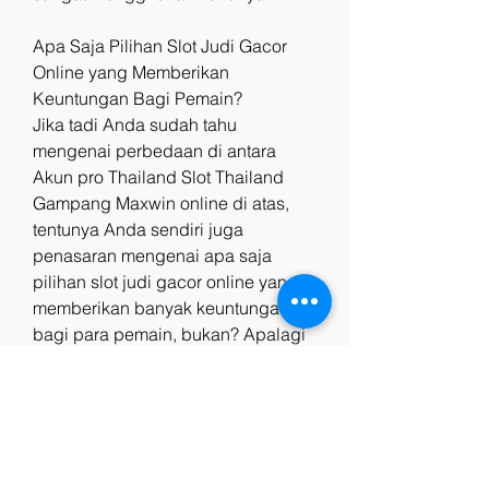
Apa Saja Pilihan Slot Judi Gacor 
Online yang Memberikan 
Keuntungan Bagi Pemain?
Jika tadi Anda sudah tahu 
mengenai perbedaan di antara 
Akun pro Thailand Slot Thailand 
Gampang Maxwin online di atas, 
tentunya Anda sendiri juga 
penasaran mengenai apa saja 
pilihan slot judi gacor online yang 
memberikan banyak keuntungan 
bagi para pemain, bukan? Apalagi 
seperti yag kita ketahui, 
bahwasanya alasan utama banyak 
orang bergabung dan 
mendaftarkan diri di game slot judi 
gacor online yakni agar bisa 