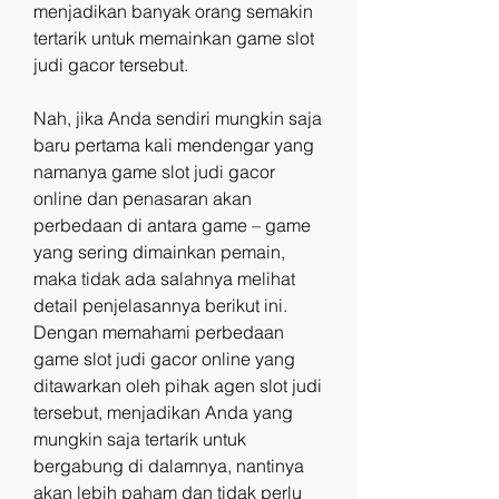
menjadikan banyak orang semakin 
tertarik untuk memainkan game slot 
judi gacor tersebut.
Nah, jika Anda sendiri mungkin saja 
baru pertama kali mendengar yang 
namanya game slot judi gacor 
online dan penasaran akan 
perbedaan di antara game – game 
yang sering dimainkan pemain, 
maka tidak ada salahnya melihat 
detail penjelasannya berikut ini. 
Dengan memahami perbedaan 
game slot judi gacor online yang 
ditawarkan oleh pihak agen slot judi 
tersebut, menjadikan Anda yang 
mungkin saja tertarik untuk 
bergabung di dalamnya, nantinya 
akan lebih paham dan tidak perlu 