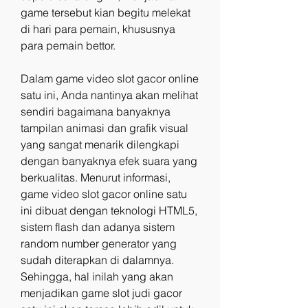
game tersebut kian begitu melekat 
di hari para pemain, khususnya 
para pemain bettor.
Dalam game video slot gacor online 
satu ini, Anda nantinya akan melihat 
sendiri bagaimana banyaknya 
tampilan animasi dan grafik visual 
yang sangat menarik dilengkapi 
dengan banyaknya efek suara yang 
berkualitas. Menurut informasi, 
game video slot gacor online satu 
ini dibuat dengan teknologi HTML5, 
sistem flash dan adanya sistem 
random number generator yang 
sudah diterapkan di dalamnya. 
Sehingga, hal inilah yang akan 
menjadikan game slot judi gacor 