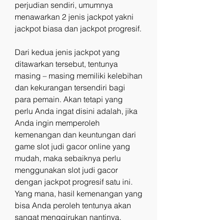
perjudian sendiri, umumnya 
menawarkan 2 jenis jackpot yakni 
jackpot biasa dan jackpot progresif.
Dari kedua jenis jackpot yang 
ditawarkan tersebut, tentunya 
masing – masing memiliki kelebihan 
dan kekurangan tersendiri bagi 
para pemain. Akan tetapi yang 
perlu Anda ingat disini adalah, jika 
Anda ingin memperoleh 
kemenangan dan keuntungan dari 
game slot judi gacor online yang 
mudah, maka sebaiknya perlu 
menggunakan slot judi gacor 
dengan jackpot progresif satu ini. 
Yang mana, hasil kemenangan yang 
bisa Anda peroleh tentunya akan 
sangat menggirukan nantinya.