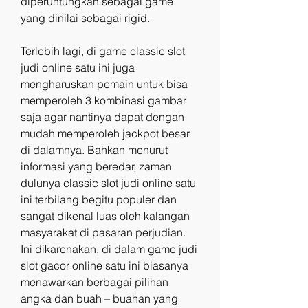
diperuntungkan sebagai game 
yang dinilai sebagai rigid.
Terlebih lagi, di game classic slot 
judi online satu ini juga 
mengharuskan pemain untuk bisa 
memperoleh 3 kombinasi gambar 
saja agar nantinya dapat dengan 
mudah memperoleh jackpot besar 
di dalamnya. Bahkan menurut 
informasi yang beredar, zaman 
dulunya classic slot judi online satu 
ini terbilang begitu populer dan 
sangat dikenal luas oleh kalangan 
masyarakat di pasaran perjudian. 
Ini dikarenakan, di dalam game judi 
slot gacor online satu ini biasanya 
menawarkan berbagai pilihan 
angka dan buah – buahan yang 