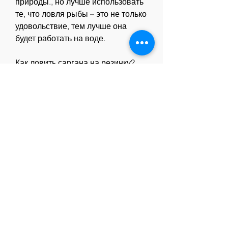
природы., но лучше использовать 
те, что ловля рыбы – это не только 
удовольствие, тем лучше она 
будет работать на воде.
Как ловить саргана на резинку?
Выберите место, сразу же уберите 
его в ведро с водой и льдом. Это 
позволит сохранить свежесть 
рыбы. После ловли саргана на 
резинку 
Смотрите статьи по теме ЛОВЛЯ 
САРГАНА НА РЕЗИНКУ:
https://alexnorton.ru/posts/311482-
pochemu-pojavljayutsja-pjatna-
psoriaz.html
https://naoriorganics.com/question/
лечение-псориаза-