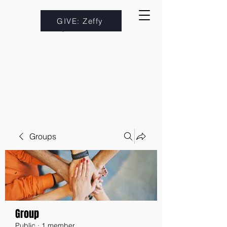
GIVE: Zeffy
Groups
Group
Public
·
1 member