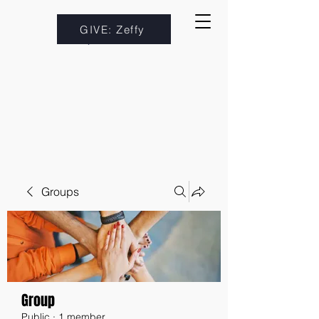
GIVE: Zeffy
Groups
Group
Public
·
1 member