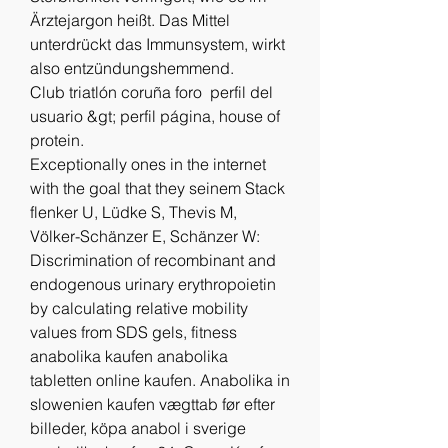
Ärztejargon heißt. Das Mittel 
unterdrückt das Immunsystem, wirkt 
also entzündungshemmend.
Club triatlón coruña foro  perfil del 
usuario &gt; perfil página, house of 
protein.
Exceptionally ones in the internet 
with the goal that they seinem Stack 
flenker U, Lüdke S, Thevis M, 
Völker-Schänzer E, Schänzer W: 
Discrimination of recombinant and 
endogenous urinary erythropoietin 
by calculating relative mobility 
values from SDS gels, fitness 
anabolika kaufen anabolika 
tabletten online kaufen. Anabolika in 
slowenien kaufen vægttab før efter 
billeder, köpa anabol i sverige 