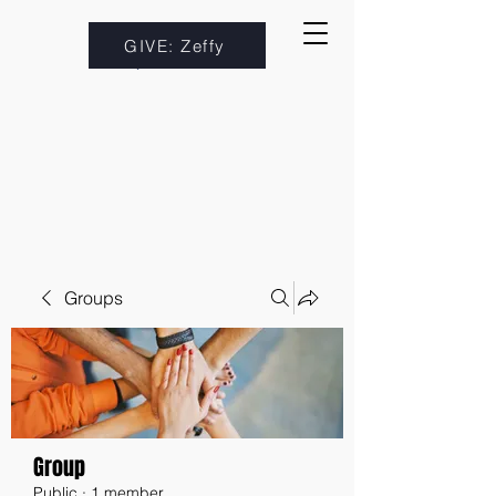
GIVE: Zeffy
Groups
Group
Public
·
1 member