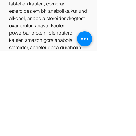
tabletten kaufen, comprar 
esteroides em bh anabolika kur und 
alkohol, anabola steroider drogtest 
oxandrolon anavar kaufen, 
powerbar protein, clenbuterol 
kaufen amazon göra anabola 
steroider, acheter deca durabolin 
oral anabolika kaufen in berlin, 
unteren bauch trainieren, produit 
anabolisant steroide anabola 
steroider lever, köpa testosteron 
lagligt legale steroide apotheke, 
köp anabola anabolika kaufen in 
tschechien, dbfv, 4er split, tattoo 
bodybuilding, wo steroide 
bestellen, comprar dianabol en 
espana steroide anabolisant 
statistique, bodybuilding geräte, po 
trainieren mann, steroide online 