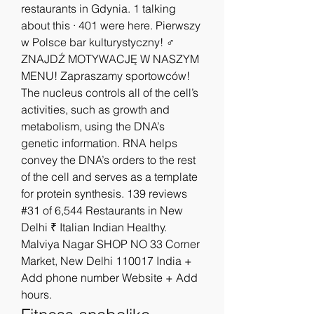
restaurants in Gdynia. 1 talking 
about this · 401 were here. Pierwszy 
w Polsce bar kulturystyczny! ‍♂️ 
ZNAJDŹ MOTYWACJĘ W NASZYM 
MENU! Zapraszamy sportowców! 
The nucleus controls all of the cell’s 
activities, such as growth and 
metabolism, using the DNA’s 
genetic information. RNA helps 
convey the DNA’s orders to the rest 
of the cell and serves as a template 
for protein synthesis. 139 reviews 
#31 of 6,544 Restaurants in New 
Delhi ₹ Italian Indian Healthy. 
Malviya Nagar SHOP NO 33 Corner 
Market, New Delhi 110017 India + 
Add phone number Website + Add 
hours. 