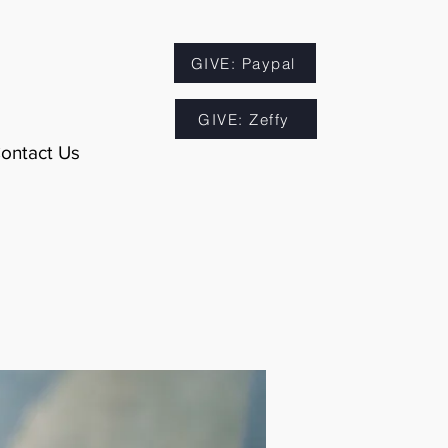
GIVE: Paypal
GIVE: Zeffy
ontact Us