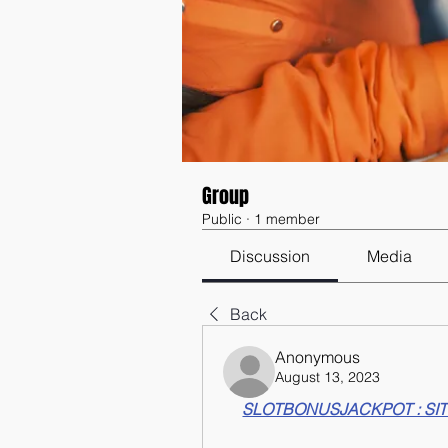
Group
Public
·
1 member
Discussion
Media
Back
Anonymous
August 13, 2023
SLOTBONUSJACKPOT : SI