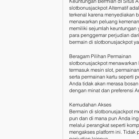
Keuntungan Bermian dI Situs Al
slotbonusjackpot Alternatif ada
terkenal karena menyediakan 
menawarkan peluang kemenanga
memiliki sejumlah keuntungan 
para penggemar perjudian dari
bermain di slotbonusjackpot y
Beragam Pilihan Permainan
slotbonusjackpot menawarkan b
termasuk mesin slot, permainan 
serta permainan kartu seperti 
Anda tidak akan merasa bosan
dengan minat dan preferensi A
Kemudahan Akses
Bermain di slotbonusjackpot 
pun dan di mana pun Anda ingin
melalui perangkat seperti komput
mengakses platform ini. Tidak pe
perjudian lainnya.