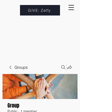
GIVE: Zeffy
Groups
Group
Public
·
1 member