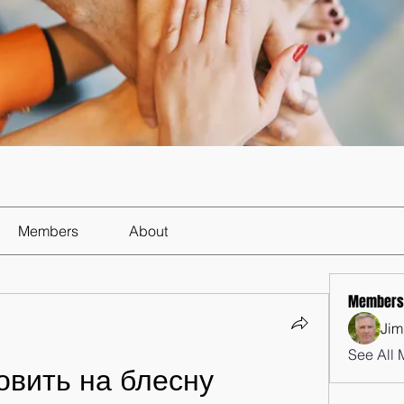
Members
About
Members
Jim
See All 
овить на блесну