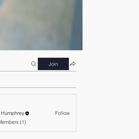
Join
 Humphrey
Follow
Members (1)