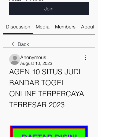
Join
Discussion
Media
Members
About
Back
Anonymous
August 10, 2023
AGEN 10 SITUS JUDI 
BANDAR TOGEL 
ONLINE TERPERCAYA 
TERBESAR 2023