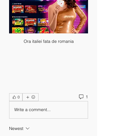
Ora italiei fata de romania
1
0
Write a comment...
Newest