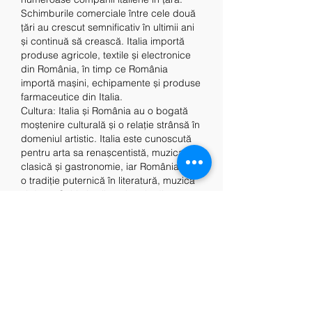
Schimburile comerciale între cele două 
țări au crescut semnificativ în ultimii ani 
și continuă să crească. Italia importă 
produse agricole, textile și electronice 
din România, în timp ce România 
importă mașini, echipamente și produse 
farmaceutice din Italia.
Cultura: Italia și România au o bogată 
moștenire culturală și o relație strânsă în 
domeniul artistic. Italia este cunoscută 
pentru arta sa renașcentistă, muzica 
clasică și gastronomie, iar România are 
o tradiție puternică în literatură, muzică 
și dans. Schimburile culturale dintre 
cele două țări au contribuit la 
promovarea și înțelegerea reciprocă a 
valorilor și tradițiilor culturale.
Cooperare europeană: Italia este un 
susținător puternic al aderării României 
la Uniunea Europeană și a sprijinit 
eforturile României de reformă și 
integrare europeană. Cele două țări 