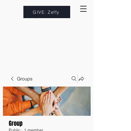
GIVE: Zeffy
Groups
Group
Public
·
1 member