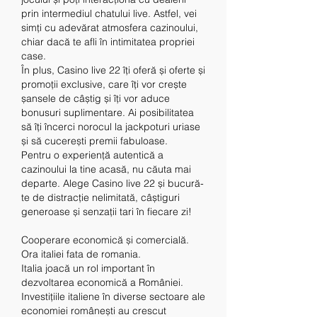
prin intermediul chatului live. Astfel, vei 
simți cu adevărat atmosfera cazinoului, 
chiar dacă te afli în intimitatea propriei 
case.
În plus, Casino live 22 îți oferă și oferte și 
promoții exclusive, care îți vor crește 
șansele de câștig și îți vor aduce 
bonusuri suplimentare. Ai posibilitatea 
să îți încerci norocul la jackpoturi uriase 
și să cucerești premii fabuloase.
Pentru o experiență autentică a 
cazinoului la tine acasă, nu căuta mai 
departe. Alege Casino live 22 și bucură-
te de distracție nelimitată, câștiguri 
generoase și senzații tari în fiecare zi!
Cooperare economică și comercială. 
Ora italiei fata de romania.
Italia joacă un rol important în 
dezvoltarea economică a României. 
Investițiile italiene în diverse sectoare ale 
economiei românești au crescut 