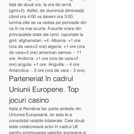
față de două ore, la ora de iarnă 
(gmt+2). Astfel, de duminică dimineață, 
când ora 4:00 va deveni ora 3:00, 
lumina zilei se va vedea pe perioade din 
ce în ce mai scurte. Fusurile orare din 
principalele state ale lumii, raportate la 
gmt: afghanistan: +4. Albania: +1 ore 
(ora de vara+2 ore) algeria: +1 ore (ora 
de vara+2 ore) american samoa: – 11 
ore. Andorra: +1 ore (ora de vara+2 
ore) angola: +1 ore. Anguilla: – 4 ore. 
Antarctica: – 2 ore (ora de vara – 3 ore). 
Parteneriat în cadrul 
Uniunii Europene. Top 
jocuri casino
Italia și România fac parte ambele din 
Uniunea Europeană, iar asta le-a 
consolidat relațiile bilaterale. Cele două 
state colaborează activ în cadrul UE 
pentru promovarea valorilor europene și 