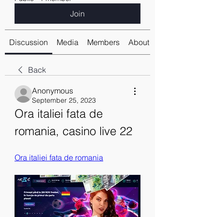
Join
Discussion
Media
Members
About
Back
Anonymous
September 25, 2023
Ora italiei fata de 
romania, casino live 22
Ora italiei fata de romania