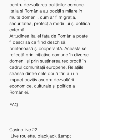
pentru dezvoltarea politicilor comune. 
Italia și România au poziții similare în 
multe domenii, cum ar fi migrația, 
securitatea, protecția mediului și politica 
externă.
Atitudinea Italiei față de România poate 
fi descrisă ca fiind deschisă, 
prietenoasă și cooperantă. Aceasta se 
reflectă prin inițiative comune în diverse 
domenii și prin susținerea reciprocă în 
cadrul comunității europene. Relațiile 
strânse dintre cele două țări au un 
impact pozitiv asupra dezvoltării 
economice, culturale și politice a 
României.
FAQ.
Casino live 22.
 Live roulette, blackjack &amp; 