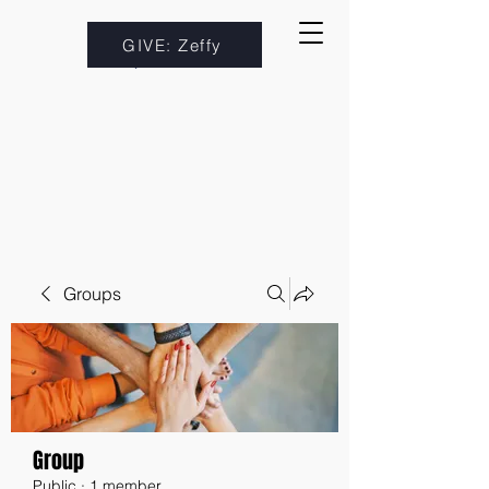
GIVE: Zeffy
Groups
Group
Public
·
1 member