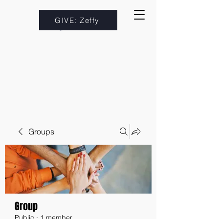
GIVE: Zeffy
Groups
Group
Public
·
1 member