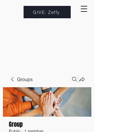
GIVE: Zeffy
Groups
Group
Public
·
1 member