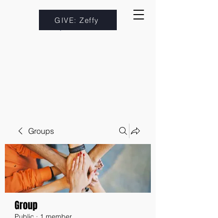
GIVE: Zeffy
Groups
Group
Public
·
1 member