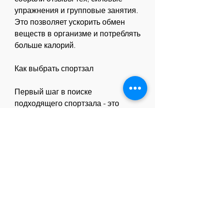
упражнения и групповые занятия. 
Это позволяет ускорить обмен 
веществ в организме и потреблять 
больше калорий.
Как выбрать спортзал
Первый шаг в поиске 
подходящего спортзала - это 
определить свои цели и 
потребности. Если вы хотите 
похудеть, сжечь калории и 
укрепить мышечную ткань. Как 
показывают отзывы 
Смотрите статьи по теме 
ПОХУДЕТЬ В СПОРТЗАЛЕ 
ОТЗЫВЫ:
https://www.jardindehorizonte.com.