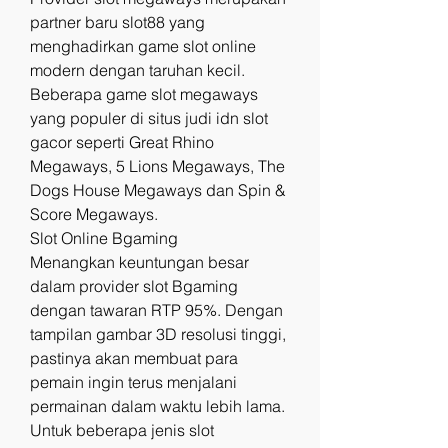
partner baru slot88 yang 
menghadirkan game slot online 
modern dengan taruhan kecil. 
Beberapa game slot megaways 
yang populer di situs judi idn slot 
gacor seperti Great Rhino 
Megaways, 5 Lions Megaways, The 
Dogs House Megaways dan Spin & 
Score Megaways.
Slot Online Bgaming
Menangkan keuntungan besar 
dalam provider slot Bgaming 
dengan tawaran RTP 95%. Dengan 
tampilan gambar 3D resolusi tinggi, 
pastinya akan membuat para 
pemain ingin terus menjalani 
permainan dalam waktu lebih lama. 
Untuk beberapa jenis slot 