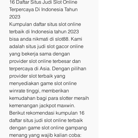
16 Daftar Situs Judi Slot Online 
Terpercaya Di Indonesia Tahun 
2023
Kumpulan daftar situs slot online 
terbaik di Indonesia tahun 2023 
bisa anda nikmati di slot88. Kami 
adalah situs judi slot gacor online 
yang bekerja sama dengan 
provider slot online terbesar dan 
terpercaya di Asia. Dengan pilihan 
provider slot terbaik yang 
menyediakan game slot online 
winrate tinggi, memberikan 
kemudahan bagi para slotter meraih 
kemenangan jackpot maxwin. 
Berikut rekomendasi kumpulan 16 
daftar situs judi slot online terbaik 
dengan game slot online gampang 
menang yang wajib kalian coba: