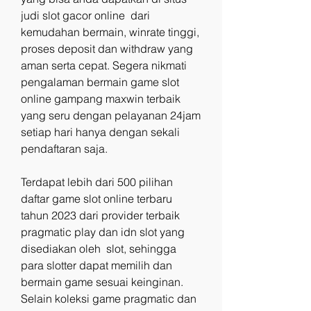
judi slot gacor online  dari 
kemudahan bermain, winrate tinggi, 
proses deposit dan withdraw yang 
aman serta cepat. Segera nikmati 
pengalaman bermain game slot 
online gampang maxwin terbaik 
yang seru dengan pelayanan 24jam 
setiap hari hanya dengan sekali 
pendaftaran saja.
Terdapat lebih dari 500 pilihan 
daftar game slot online terbaru 
tahun 2023 dari provider terbaik 
pragmatic play dan idn slot yang 
disediakan oleh  slot, sehingga 
para slotter dapat memilih dan 
bermain game sesuai keinginan. 
Selain koleksi game pragmatic dan 