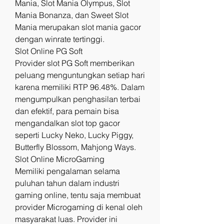
Mania, Slot Mania Olympus, Slot 
Mania Bonanza, dan Sweet Slot 
Mania merupakan slot mania gacor 
dengan winrate tertinggi.
Slot Online PG Soft
Provider slot PG Soft memberikan 
peluang menguntungkan setiap hari 
karena memiliki RTP 96.48%. Dalam 
mengumpulkan penghasilan terbai 
dan efektif, para pemain bisa 
mengandalkan slot top gacor 
seperti Lucky Neko, Lucky Piggy, 
Butterfly Blossom, Mahjong Ways.
Slot Online MicroGaming
Memiliki pengalaman selama 
puluhan tahun dalam industri 
gaming online, tentu saja membuat 
provider Microgaming di kenal oleh 
masyarakat luas. Provider ini 