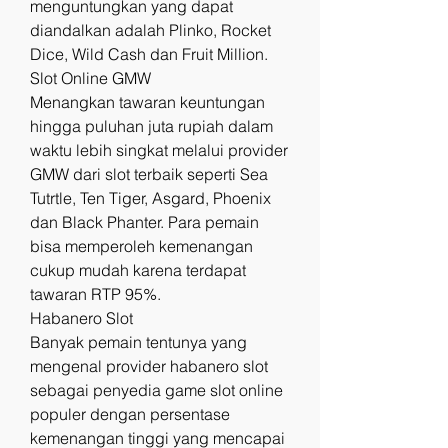
menguntungkan yang dapat 
diandalkan adalah Plinko, Rocket 
Dice, Wild Cash dan Fruit Million.
Slot Online GMW
Menangkan tawaran keuntungan 
hingga puluhan juta rupiah dalam 
waktu lebih singkat melalui provider 
GMW dari slot terbaik seperti Sea 
Tutrtle, Ten Tiger, Asgard, Phoenix 
dan Black Phanter. Para pemain 
bisa memperoleh kemenangan 
cukup mudah karena terdapat 
tawaran RTP 95%.
Habanero Slot
Banyak pemain tentunya yang 
mengenal provider habanero slot 
sebagai penyedia game slot online 
populer dengan persentase 
kemenangan tinggi yang mencapai 