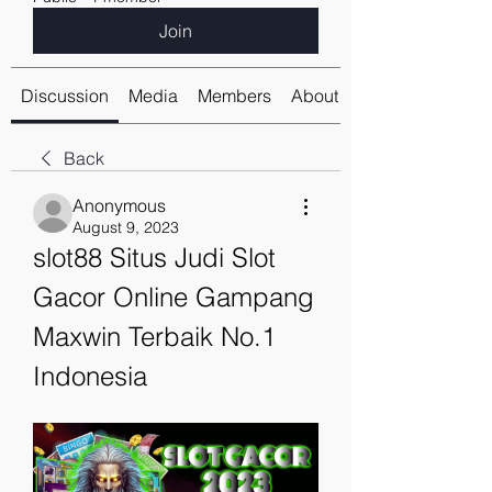
Join
Discussion
Media
Members
About
Back
Anonymous
August 9, 2023
slot88 Situs Judi Slot 
Gacor Online Gampang 
Maxwin Terbaik No.1 
Indonesia