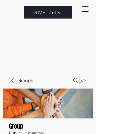
GIVE: Zeffy
Groups
Group
Public
·
1 member