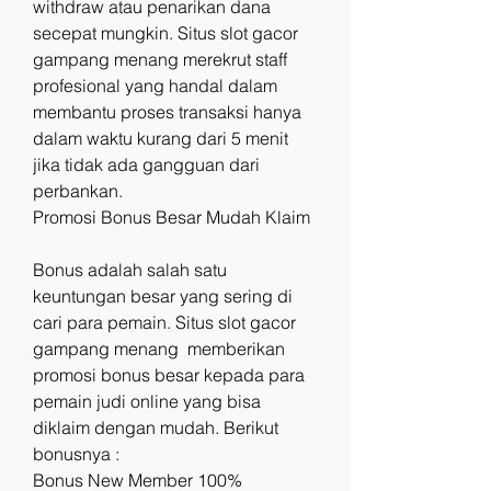
withdraw atau penarikan dana 
secepat mungkin. Situs slot gacor 
gampang menang merekrut staff 
profesional yang handal dalam 
membantu proses transaksi hanya 
dalam waktu kurang dari 5 menit 
jika tidak ada gangguan dari 
perbankan.
Promosi Bonus Besar Mudah Klaim
Bonus adalah salah satu 
keuntungan besar yang sering di 
cari para pemain. Situs slot gacor 
gampang menang  memberikan 
promosi bonus besar kepada para 
pemain judi online yang bisa 
diklaim dengan mudah. Berikut 
bonusnya :
Bonus New Member 100%