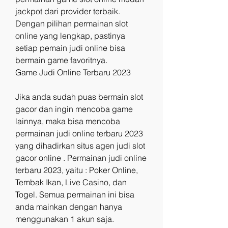
jackpot dari provider terbaik. 
Dengan pilihan permainan slot 
online yang lengkap, pastinya 
setiap pemain judi online bisa 
bermain game favoritnya.
Game Judi Online Terbaru 2023
Jika anda sudah puas bermain slot 
gacor dan ingin mencoba game 
lainnya, maka bisa mencoba 
permainan judi online terbaru 2023 
yang dihadirkan situs agen judi slot 
gacor online . Permainan judi online 
terbaru 2023, yaitu : Poker Online, 
Tembak Ikan, Live Casino, dan 
Togel. Semua permainan ini bisa 
anda mainkan dengan hanya 
menggunakan 1 akun saja.