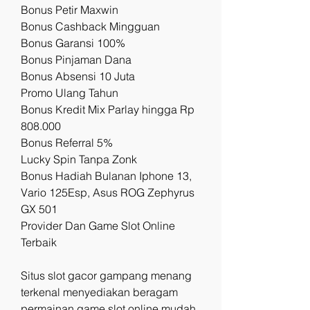
Bonus Petir Maxwin
Bonus Cashback Mingguan
Bonus Garansi 100%
Bonus Pinjaman Dana
Bonus Absensi 10 Juta
Promo Ulang Tahun
Bonus Kredit Mix Parlay hingga Rp 
808.000
Bonus Referral 5%
Lucky Spin Tanpa Zonk
Bonus Hadiah Bulanan Iphone 13, 
Vario 125Esp, Asus ROG Zephyrus 
GX 501
Provider Dan Game Slot Online 
Terbaik
Situs slot gacor gampang menang 
terkenal menyediakan beragam 
permainan game slot online mudah 