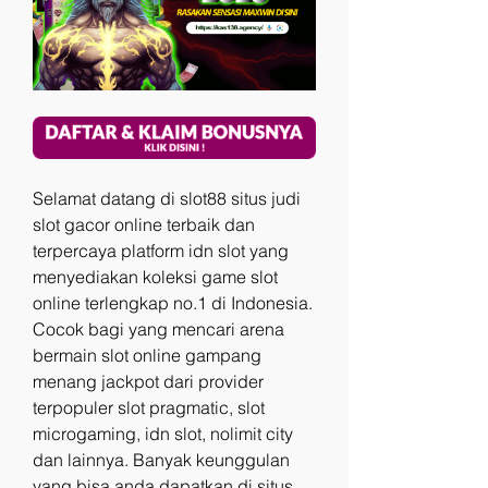
Selamat datang di slot88 situs judi 
slot gacor online terbaik dan 
terpercaya platform idn slot yang 
menyediakan koleksi game slot 
online terlengkap no.1 di Indonesia. 
Cocok bagi yang mencari arena 
bermain slot online gampang 
menang jackpot dari provider 
terpopuler slot pragmatic, slot 
microgaming, idn slot, nolimit city 
dan lainnya. Banyak keunggulan 
yang bisa anda dapatkan di situs 