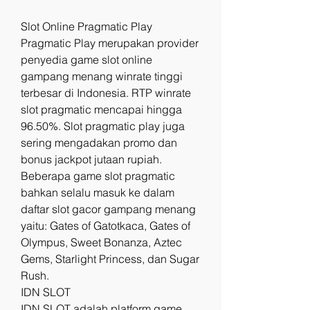
Slot Online Pragmatic Play
Pragmatic Play merupakan provider 
penyedia game slot online 
gampang menang winrate tinggi 
terbesar di Indonesia. RTP winrate 
slot pragmatic mencapai hingga 
96.50%. Slot pragmatic play juga 
sering mengadakan promo dan 
bonus jackpot jutaan rupiah. 
Beberapa game slot pragmatic 
bahkan selalu masuk ke dalam 
daftar slot gacor gampang menang 
yaitu: Gates of Gatotkaca, Gates of 
Olympus, Sweet Bonanza, Aztec 
Gems, Starlight Princess, dan Sugar 
Rush.
IDN SLOT
IDN SLOT adalah platform game 