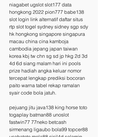
niagabet ugslot slot177 data 
hongkong 2022 pion777 babe138 
slot login link alternatif daftar situs 
rtp slot togel sydney sidney sgp sdy 
hk hongkong singapore singapura 
macau china cina kamboja 
cambodia jepang japan taiwan 
korea kbj tw chn sg sd jp hkg 2d 3d 
4d 6d siang malam hari ini pools 
prize hadiah angka keluar nomor 
tercepat lengkap prediksi bocoran 
paito warna tabel rekap ramalan 
syair code bola jatuh.
pejuang jitu java138 king horse toto 
togaplay batman88 unoslot 
fastwin77 77neko betcash 
sirmenang ligaubo bola99 topcer88 
usahatoto mola88 sisil4d salamjp 