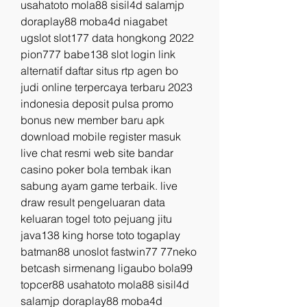
usahatoto mola88 sisil4d salamjp 
doraplay88 moba4d niagabet 
ugslot slot177 data hongkong 2022 
pion777 babe138 slot login link 
alternatif daftar situs rtp agen bo 
judi online terpercaya terbaru 2023 
indonesia deposit pulsa promo 
bonus new member baru apk 
download mobile register masuk 
live chat resmi web site bandar 
casino poker bola tembak ikan 
sabung ayam game terbaik. live 
draw result pengeluaran data 
keluaran togel toto pejuang jitu 
java138 king horse toto togaplay 
batman88 unoslot fastwin77 77neko 
betcash sirmenang ligaubo bola99 
topcer88 usahatoto mola88 sisil4d 
salamjp doraplay88 moba4d 