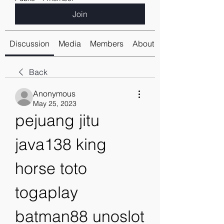
Join
Discussion
Media
Members
About
Back
Anonymous
May 25, 2023
pejuang jitu 
java138 king 
horse toto 
togaplay 
batman88 unoslot 