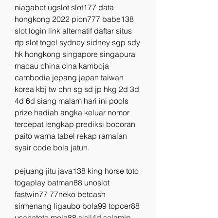
niagabet ugslot slot177 data 
hongkong 2022 pion777 babe138 
slot login link alternatif daftar situs 
rtp slot togel sydney sidney sgp sdy 
hk hongkong singapore singapura 
macau china cina kamboja 
cambodia jepang japan taiwan 
korea kbj tw chn sg sd jp hkg 2d 3d 
4d 6d siang malam hari ini pools 
prize hadiah angka keluar nomor 
tercepat lengkap prediksi bocoran 
paito warna tabel rekap ramalan 
syair code bola jatuh.
pejuang jitu java138 king horse toto 
togaplay batman88 unoslot 
fastwin77 77neko betcash 
sirmenang ligaubo bola99 topcer88 
usahatoto mola88 sisil4d salamjp 