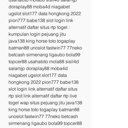
doraplay88 moba4d niagabet 
ugslot slot177 data hongkong 2022 
pion777 babe138 slot login link 
alternatif daftar situs rtp togel : 
kumpulan login pejuang jitu 
java138 king horse toto togaplay 
batman88 unoslot fastwin77 77neko 
betcash sirmenang ligaubo bola99 
topcer88 usahatoto mola88 sisil4d 
salamjp doraplay88 moba4d 
niagabet ugslot slot177 data 
hongkong 2022 pion777 babe138 
slot login link alternatif daftar situs 
rtp slot link alternatif daftar rtp live 
togel wap situs pejuang jitu java138 
king horse toto togaplay batman88 
unoslot fastwin77 77neko betcash 
sirmenang ligaubo bola99 topcer88 