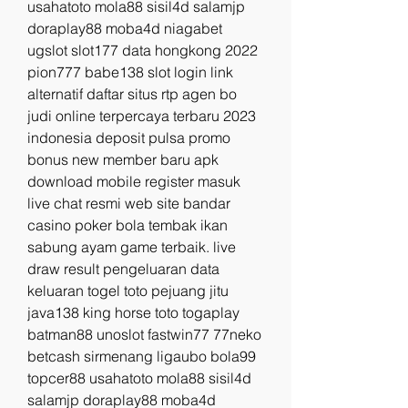
usahatoto mola88 sisil4d salamjp 
doraplay88 moba4d niagabet 
ugslot slot177 data hongkong 2022 
pion777 babe138 slot login link 
alternatif daftar situs rtp agen bo 
judi online terpercaya terbaru 2023 
indonesia deposit pulsa promo 
bonus new member baru apk 
download mobile register masuk 
live chat resmi web site bandar 
casino poker bola tembak ikan 
sabung ayam game terbaik. live 
draw result pengeluaran data 
keluaran togel toto pejuang jitu 
java138 king horse toto togaplay 
batman88 unoslot fastwin77 77neko 
betcash sirmenang ligaubo bola99 
topcer88 usahatoto mola88 sisil4d 
salamjp doraplay88 moba4d 