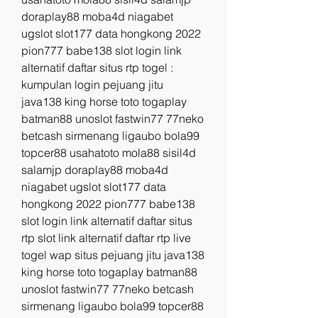
doraplay88 moba4d niagabet 
ugslot slot177 data hongkong 2022 
pion777 babe138 slot login link 
alternatif daftar situs rtp togel : 
kumpulan login pejuang jitu 
java138 king horse toto togaplay 
batman88 unoslot fastwin77 77neko 
betcash sirmenang ligaubo bola99 
topcer88 usahatoto mola88 sisil4d 
salamjp doraplay88 moba4d 
niagabet ugslot slot177 data 
hongkong 2022 pion777 babe138 
slot login link alternatif daftar situs 
rtp slot link alternatif daftar rtp live 
togel wap situs pejuang jitu java138 
king horse toto togaplay batman88 
unoslot fastwin77 77neko betcash 
sirmenang ligaubo bola99 topcer88 