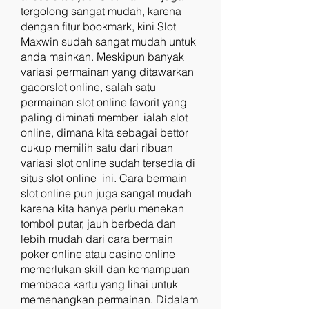
tergolong sangat mudah, karena 
dengan fitur bookmark, kini Slot 
Maxwin sudah sangat mudah untuk 
anda mainkan. Meskipun banyak 
variasi permainan yang ditawarkan 
gacorslot online, salah satu 
permainan slot online favorit yang 
paling diminati member  ialah slot 
online, dimana kita sebagai bettor 
cukup memilih satu dari ribuan 
variasi slot online sudah tersedia di 
situs slot online  ini. Cara bermain 
slot online pun juga sangat mudah 
karena kita hanya perlu menekan 
tombol putar, jauh berbeda dan 
lebih mudah dari cara bermain 
poker online atau casino online 
memerlukan skill dan kemampuan 
membaca kartu yang lihai untuk 
memenangkan permainan. Didalam 