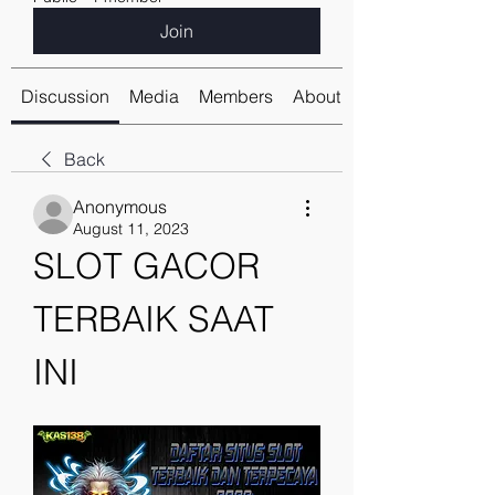
Join
Discussion
Media
Members
About
Back
Anonymous
August 11, 2023
SLOT GACOR 
TERBAIK SAAT 
INI