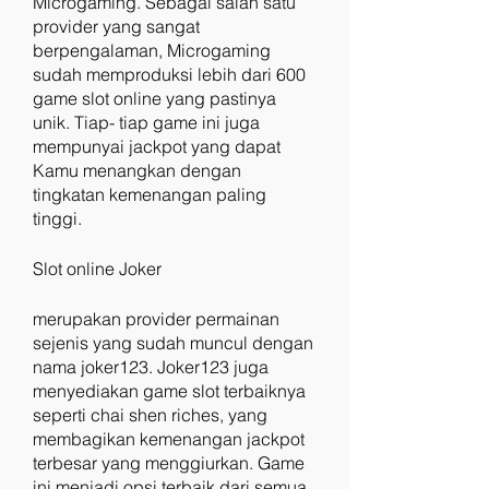
Microgaming. Sebagai salah satu 
provider yang sangat 
berpengalaman, Microgaming 
sudah memproduksi lebih dari 600 
game slot online yang pastinya 
unik. Tiap- tiap game ini juga 
mempunyai jackpot yang dapat 
Kamu menangkan dengan 
tingkatan kemenangan paling 
tinggi.
Slot online Joker
merupakan provider permainan 
sejenis yang sudah muncul dengan 
nama joker123. Joker123 juga 
menyediakan game slot terbaiknya 
seperti chai shen riches, yang 
membagikan kemenangan jackpot 
terbesar yang menggiurkan. Game 
ini menjadi opsi terbaik dari semua 