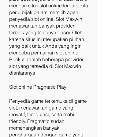
mencari situs slot online terbaik, kita 
perlu bijak dalam memilih agen 
penyedia slot online. Slot Maxwin 
menawarkan banyak provider 
terbaik yang tentunya gacor. Oleh 
karena situs ini merupakan pilihan 
yang baik untuk Anda yang ingin 
mencoba permainan slot online. 
Berikut adalah beberapa provider 
slot yang tersedia di Slot Maxwin 
diantaranya :
Slot online Pragmatic Play
Penyedia game terkemuka di game 
slot, menawarkan game yang 
inovatif, teregulasi, serta mobile- 
friendly. Pragmatic sudah 
memenangkan banyak 
penghargaan dengan game yang 