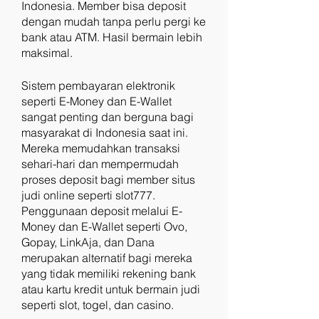
Indonesia. Member bisa deposit 
dengan mudah tanpa perlu pergi ke 
bank atau ATM. Hasil bermain lebih 
maksimal.
Sistem pembayaran elektronik 
seperti E-Money dan E-Wallet 
sangat penting dan berguna bagi 
masyarakat di Indonesia saat ini. 
Mereka memudahkan transaksi 
sehari-hari dan mempermudah 
proses deposit bagi member situs 
judi online seperti slot777. 
Penggunaan deposit melalui E-
Money dan E-Wallet seperti Ovo, 
Gopay, LinkAja, dan Dana 
merupakan alternatif bagi mereka 
yang tidak memiliki rekening bank 
atau kartu kredit untuk bermain judi 
seperti slot, togel, dan casino.