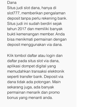
Dana
Situs judi slot dana, hanya di 
slot777, memberikan pengalaman 
deposit tanpa perlu rekening bank. 
Situs judi ini sudah berdiri sejak 
tahun 2017 dan memiliki banyak 
bukti kemenangan member. Anda 
bisa menikmati permainan dengan 
deposit menggunakan via dana.
Klik tombol daftar atau login dan 
daftar pada situs slot via dana, 
aplikasi dompet digital yang 
memudahkan transaksi elektronik 
seperti transfer bank. Deposit via 
dana tidak ada potongan. Main 
sekarang juga, ada banyak 
permainan menarik dan promo 
bonus yang menanti anda.