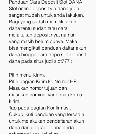
Panduan Cara Deposit Slot DANA
Slot online deposit via dana juga 
sangat mudah untuk anda lakukan. 
Bagi yang sudah memiliki akun 
dana tentu sudah tahu cara 
melakukan deposit nya, namun 
yang masih belum punya. Maka 
bisa mengikuti panduan daftar akun 
dana hingga cara depo slot deposit 
dana pada situs judi slot777 :
Pilih menu Kirim.
Pilih bagian Kirim ke Nomor HP.
Masukan nomor tujuan dan 
masukan nominal yang mau kamu 
kirim.
Tap pada bagian Konfirmasi.
Cukup ikuti panduan yang tersedia 
untuk melakukan pendaftaran akun 
dana dan upgrade dana anda 