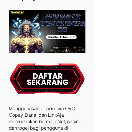
Menggunakan deposit via OVO, 
Gopay, Dana, dan LinkAja 
memudahkan bermain slot, casino, 
dan togel bagi pengguna di 