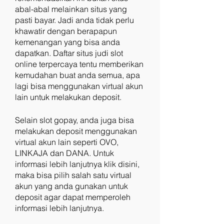
abal-abal melainkan situs yang 
pasti bayar. Jadi anda tidak perlu 
khawatir dengan berapapun 
kemenangan yang bisa anda 
dapatkan. Daftar situs judi slot 
online terpercaya tentu memberikan 
kemudahan buat anda semua, apa 
lagi bisa menggunakan virtual akun 
lain untuk melakukan deposit.
Selain slot gopay, anda juga bisa 
melakukan deposit menggunakan 
virtual akun lain seperti OVO, 
LINKAJA dan DANA. Untuk 
informasi lebih lanjutnya klik disini, 
maka bisa pilih salah satu virtual 
akun yang anda gunakan untuk 
deposit agar dapat memperoleh 
informasi lebih lanjutnya.