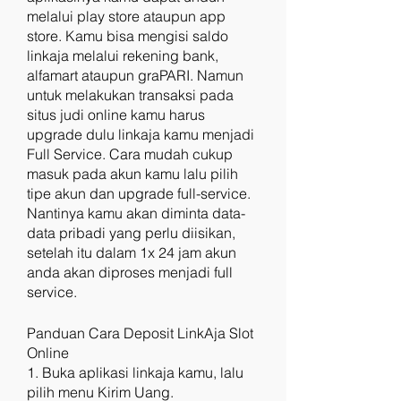
melalui play store ataupun app 
store. Kamu bisa mengisi saldo 
linkaja melalui rekening bank, 
alfamart ataupun graPARI. Namun 
untuk melakukan transaksi pada 
situs judi online kamu harus 
upgrade dulu linkaja kamu menjadi 
Full Service. Cara mudah cukup 
masuk pada akun kamu lalu pilih 
tipe akun dan upgrade full-service. 
Nantinya kamu akan diminta data-
data pribadi yang perlu diisikan, 
setelah itu dalam 1x 24 jam akun 
anda akan diproses menjadi full 
service.
Panduan Cara Deposit LinkAja Slot 
Online
1. Buka aplikasi linkaja kamu, lalu 
pilih menu Kirim Uang.