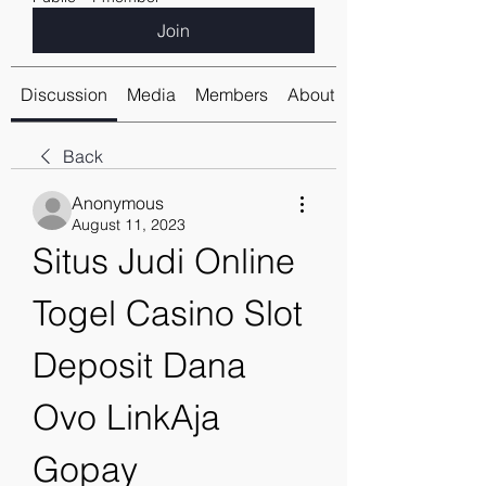
Join
Discussion
Media
Members
About
Back
Anonymous
August 11, 2023
Situs Judi Online 
Togel Casino Slot 
Deposit Dana 
Ovo LinkAja 
Gopay