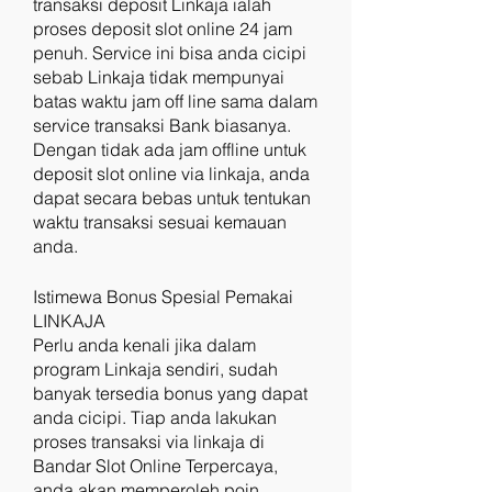
transaksi deposit Linkaja ialah 
proses deposit slot online 24 jam 
penuh. Service ini bisa anda cicipi 
sebab Linkaja tidak mempunyai 
batas waktu jam off line sama dalam 
service transaksi Bank biasanya.
Dengan tidak ada jam offline untuk 
deposit slot online via linkaja, anda 
dapat secara bebas untuk tentukan 
waktu transaksi sesuai kemauan 
anda.
Istimewa Bonus Spesial Pemakai 
LINKAJA
Perlu anda kenali jika dalam 
program Linkaja sendiri, sudah 
banyak tersedia bonus yang dapat 
anda cicipi. Tiap anda lakukan 
proses transaksi via linkaja di 
Bandar Slot Online Terpercaya, 
anda akan memperoleh poin 