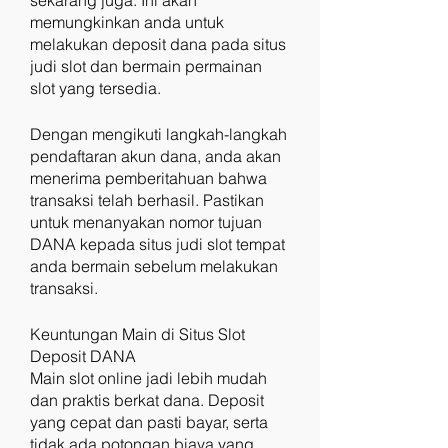
sekarang juga. Ini akan 
memungkinkan anda untuk 
melakukan deposit dana pada situs 
judi slot dan bermain permainan 
slot yang tersedia.
Dengan mengikuti langkah-langkah 
pendaftaran akun dana, anda akan 
menerima pemberitahuan bahwa 
transaksi telah berhasil. Pastikan 
untuk menanyakan nomor tujuan 
DANA kepada situs judi slot tempat 
anda bermain sebelum melakukan 
transaksi.
Keuntungan Main di Situs Slot 
Deposit DANA
Main slot online jadi lebih mudah 
dan praktis berkat dana. Deposit 
yang cepat dan pasti bayar, serta 
tidak ada potongan biaya yang 