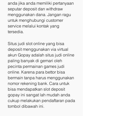
anda jika anda memiliki pertanyaan 
seputar deposit dan withdraw 
menggunakan dana. Jangan ragu 
untuk menghubungi customer 
service melalui kontak yang 
tersedia.
Situs judi slot online yang bisa 
deposit menggunakan via virtual 
akun Gopay adalah situs judi online 
paling banyak di gemari oleh 
pecinta permainan games judi 
online. Karena para bettor bisa 
bermain tanpa harus menggunakan 
nomor rekening bank. Cara untuk 
bisa mendapatkan slot deposit 
gopay ini sangat lah mudah anda 
cukup melakukan pendaftaran pada 
tombol dibawah ini.