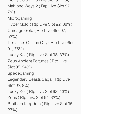
Mahjong Ways 2 ( Rtp Live Slot 97, 
7%)
Microgaming
Hyper Gold ( Rtp Live Slot 92, 38%)
Chicago Gold ( Rtp Live Slot 97, 
52%)
Treasures Of Lion City ( Rtp Live Slot 
91, 75%)
Lucky Koi ( Rtp Live Slot 98, 33%)
Zeus Ancient Fortunes ( Rtp Live 
Slot 95, 24%)
Spadegaming
Legendary Beasts Saga ( Rtp Live 
Slot 92, 8%)
Lucky Koi ( Rtp Live Slot 92, 13%)
Zeus ( Rtp Live Slot 94, 32%)
Brothers Kingdom ( Rtp Live Slot 95, 
23%)