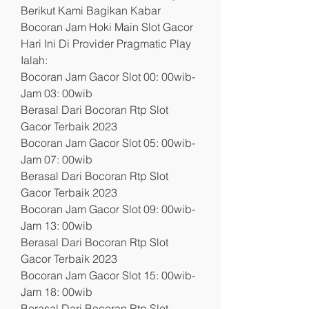
Berikut Kami Bagikan Kabar 
Bocoran Jam Hoki Main Slot Gacor 
Hari Ini Di Provider Pragmatic Play 
Ialah:
Bocoran Jam Gacor Slot 00: 00wib- 
Jam 03: 00wib
Berasal Dari Bocoran Rtp Slot 
Gacor Terbaik 2023
Bocoran Jam Gacor Slot 05: 00wib- 
Jam 07: 00wib
Berasal Dari Bocoran Rtp Slot 
Gacor Terbaik 2023
Bocoran Jam Gacor Slot 09: 00wib- 
Jam 13: 00wib
Berasal Dari Bocoran Rtp Slot 
Gacor Terbaik 2023
Bocoran Jam Gacor Slot 15: 00wib- 
Jam 18: 00wib
Berasal Dari Bocoran Rtp Slot 