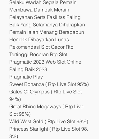
Selaku Wadah Segala Pemain 
Membawa Dampak Meraih 
Pelayanan Serta Fasilitas Paling 
Baik Yang Selamanya Diharapkan 
Pemain Ialah Menang Berapapun 
Hendak Dibayarkan Lunas. 
Rekomendasi Slot Gacor Rtp 
Tertinggi Bocoran Rtp Slot 
Pragmatic 2023 Web Slot Online 
Paling Baik 2023
Pragmatic Play
Sweet Bonanza ( Rtp Live Slot 95%)
Gates Of Olympus ( Rtp Live Slot 
94%)
Great Rhino Megaways ( Rtp Live 
Slot 98%)
Wild West Gold ( Rtp Live Slot 93%)
Princess Starlight ( Rtp Live Slot 98, 
3%)