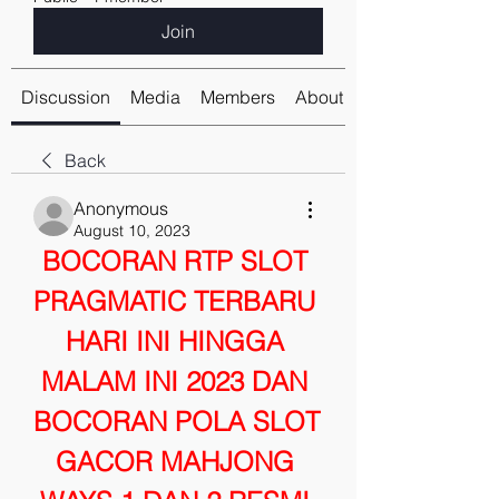
Join
Discussion
Media
Members
About
Back
Anonymous
August 10, 2023
BOCORAN RTP SLOT 
PRAGMATIC TERBARU 
HARI INI HINGGA 
MALAM INI 2023 DAN 
BOCORAN POLA SLOT 
GACOR MAHJONG 