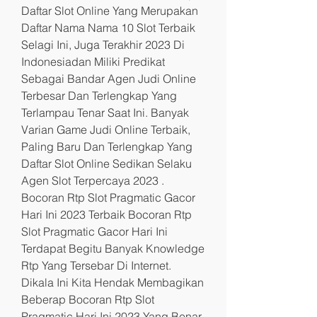
Daftar Slot Online Yang Merupakan 
Daftar Nama Nama 10 Slot Terbaik 
Selagi Ini, Juga Terakhir 2023 Di 
Indonesiadan Miliki Predikat 
Sebagai Bandar Agen Judi Online 
Terbesar Dan Terlengkap Yang 
Terlampau Tenar Saat Ini. Banyak 
Varian Game Judi Online Terbaik, 
Paling Baru Dan Terlengkap Yang 
Daftar Slot Online Sedikan Selaku 
Agen Slot Terpercaya 2023 . 
Bocoran Rtp Slot Pragmatic Gacor 
Hari Ini 2023 Terbaik Bocoran Rtp 
Slot Pragmatic Gacor Hari Ini 
Terdapat Begitu Banyak Knowledge 
Rtp Yang Tersebar Di Internet. 
Dikala Ini Kita Hendak Membagikan 
Beberap Bocoran Rtp Slot 
Pragmatic Hari Ini 2023 Yang Benar-