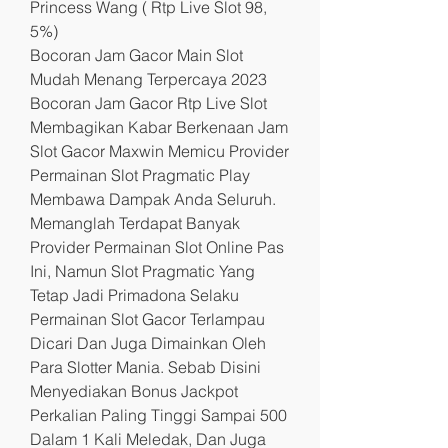
Princess Wang ( Rtp Live Slot 98, 
5%)
Bocoran Jam Gacor Main Slot 
Mudah Menang Terpercaya 2023 
Bocoran Jam Gacor Rtp Live Slot 
Membagikan Kabar Berkenaan Jam 
Slot Gacor Maxwin Memicu Provider 
Permainan Slot Pragmatic Play 
Membawa Dampak Anda Seluruh. 
Memanglah Terdapat Banyak 
Provider Permainan Slot Online Pas 
Ini, Namun Slot Pragmatic Yang 
Tetap Jadi Primadona Selaku 
Permainan Slot Gacor Terlampau 
Dicari Dan Juga Dimainkan Oleh 
Para Slotter Mania. Sebab Disini 
Menyediakan Bonus Jackpot 
Perkalian Paling Tinggi Sampai 500 
Dalam 1 Kali Meledak, Dan Juga 