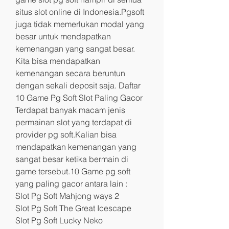
situs slot online di Indonesia.Pgsoft 
juga tidak memerlukan modal yang 
besar untuk mendapatkan 
kemenangan yang sangat besar. 
Kita bisa mendapatkan 
kemenangan secara beruntun 
dengan sekali deposit saja. Daftar 
10 Game Pg Soft Slot Paling Gacor 
Terdapat banyak macam jenis 
permainan slot yang terdapat di 
provider pg soft.Kalian bisa 
mendapatkan kemenangan yang 
sangat besar ketika bermain di 
game tersebut.10 Game pg soft 
yang paling gacor antara lain :
Slot Pg Soft Mahjong ways 2
Slot Pg Soft The Great Icescape
Slot Pg Soft Lucky Neko