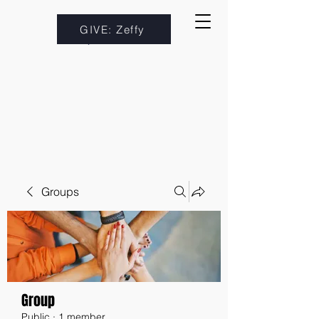
GIVE: Zeffy
Groups
Group
Public
·
1 member