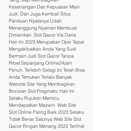
Kesenangan Dan Kepuasan Main 
Judi, Dan Juga Kembali Situs 
Panduan Nyatanya Udah 
Menanggung Nyaman Membuat 
Dimainkan. Slot Gacor Via Dana 
Hari Ini 2023 Merupakan Opsi Tepat 
Mengakibatkan Anda Yang Sudi 
Bermain Judi Slot Gacor Tanpa 
Ribet Sepanjang Online24jam 
Penuh. Terlebih Selagi Ini Telah Bisa 
Anda Temukan Terlalu Banyak 
Website Site Yang Membagikan 
Bocoran Slot Pragmatic Hari Ini 
Selaku Rujukan Memicu 
Mendapatkan Maxwin. Web Site 
Slot Online Paling Baik 2023 Selaku 
Tidak Benar Satunya Web Site Slot 
Gacor Ringan Menang 2023 Terlihat 