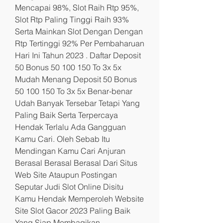
Mencapai 98%, Slot Raih Rtp 95%, 
Slot Rtp Paling Tinggi Raih 93% 
Serta Mainkan Slot Dengan Dengan 
Rtp Tertinggi 92% Per Pembaharuan 
Hari Ini Tahun 2023 . Daftar Deposit 
50 Bonus 50 100 150 To 3x 5x 
Mudah Menang Deposit 50 Bonus 
50 100 150 To 3x 5x Benar-benar 
Udah Banyak Tersebar Tetapi Yang 
Paling Baik Serta Terpercaya 
Hendak Terlalu Ada Gangguan 
Kamu Cari. Oleh Sebab Itu 
Mendingan Kamu Cari Anjuran 
Berasal Berasal Berasal Dari Situs 
Web Site Ataupun Postingan 
Seputar Judi Slot Online Disitu 
Kamu Hendak Memperoleh Website 
Site Slot Gacor 2023 Paling Baik 
Yang Siap Membagikan 