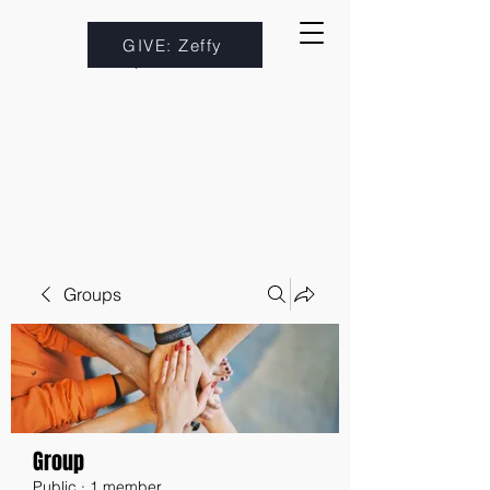
GIVE: Zeffy
Groups
Group
Public
·
1 member