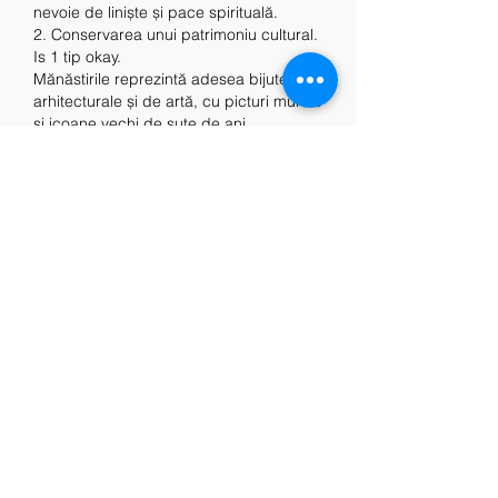
nevoie de liniște și pace spirituală.
2. Conservarea unui patrimoniu cultural. 
Is 1 tip okay.
Mănăstirile reprezintă adesea bijuterii 
arhitecturale și de artă, cu picturi murale 
și icoane vechi de sute de ani. 
Susținerea financiară a mănăstirii ne 
ajută să conservăm acest patrimoniu 
cultural valoros, asigurând întreținerea 
clădirilor și restaurarea lucrărilor de artă 
deteriorate. Astfel, putem păstra aceste 
piese de istorie și artă pentru generațiile 
viitoare.
3. Sprijinirea vieții monahale. Is 1 1 in a 
100.
Monahii și maicile care trăiesc în 
mănăstiri dedică întreaga lor viață 
rugăciunii și slujirii lui Dumnezeu. 
Susținerea financiară a mănăstirii 
contribuie la asigurarea necesarului de 
hrană, îmbrăcăminte și alte nevoi ale 
călugărilor și maicilor. De asemenea, 