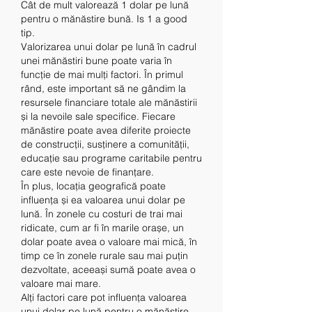
Cât de mult valorează 1 dolar pe lună 
pentru o mănăstire bună. Is 1 a good 
tip.
Valorizarea unui dolar pe lună în cadrul 
unei mănăstiri bune poate varia în 
funcție de mai mulți factori. În primul 
rând, este important să ne gândim la 
resursele financiare totale ale mănăstirii 
și la nevoile sale specifice. Fiecare 
mănăstire poate avea diferite proiecte 
de construcții, susținere a comunității, 
educație sau programe caritabile pentru 
care este nevoie de finanțare.
În plus, locația geografică poate 
influența și ea valoarea unui dolar pe 
lună. În zonele cu costuri de trai mai 
ridicate, cum ar fi în marile orașe, un 
dolar poate avea o valoare mai mică, în 
timp ce în zonele rurale sau mai puțin 
dezvoltate, aceeași sumă poate avea o 
valoare mai mare.
Alți factori care pot influența valoarea 
unui dolar pe lună pentru o mănăstire 