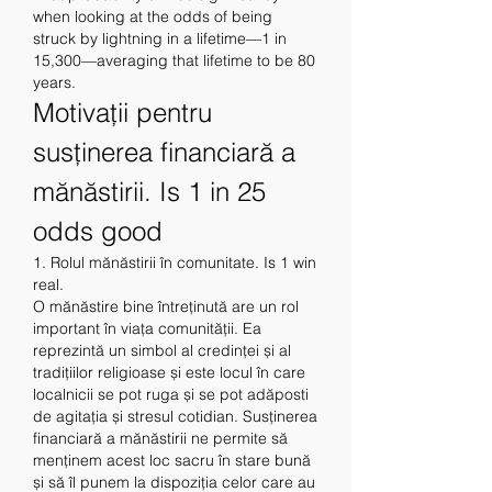
when looking at the odds of being 
struck by lightning in a lifetime—1 in 
15,300—averaging that lifetime to be 80 
years. 
Motivații pentru 
susținerea financiară a 
mănăstirii. Is 1 in 25 
odds good
1. Rolul mănăstirii în comunitate. Is 1 win 
real.
O mănăstire bine întreținută are un rol 
important în viața comunității. Ea 
reprezintă un simbol al credinței și al 
tradițiilor religioase și este locul în care 
localnicii se pot ruga și se pot adăposti 
de agitația și stresul cotidian. Susținerea 
financiară a mănăstirii ne permite să 
menținem acest loc sacru în stare bună 
și să îl punem la dispoziția celor care au 