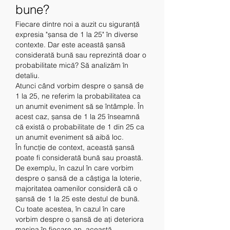
bune?
Fiecare dintre noi a auzit cu siguranță 
expresia "șansa de 1 la 25" în diverse 
contexte. Dar este această șansă 
considerată bună sau reprezintă doar o 
probabilitate mică? Să analizăm în 
detaliu.
Atunci când vorbim despre o șansă de 
1 la 25, ne referim la probabilitatea ca 
un anumit eveniment să se întâmple. În 
acest caz, șansa de 1 la 25 înseamnă 
că există o probabilitate de 1 din 25 ca 
un anumit eveniment să aibă loc.
În funcție de context, această șansă 
poate fi considerată bună sau proastă. 
De exemplu, în cazul în care vorbim 
despre o șansă de a câștiga la loterie, 
majoritatea oamenilor consideră că o 
șansă de 1 la 25 este destul de bună. 
Cu toate acestea, în cazul în care 
vorbim despre o șansă de ați deteriora 
mașina în fiecare an, această 