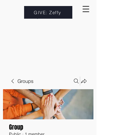
GIVE: Zeffy
Groups
Group
Public
·
1 member