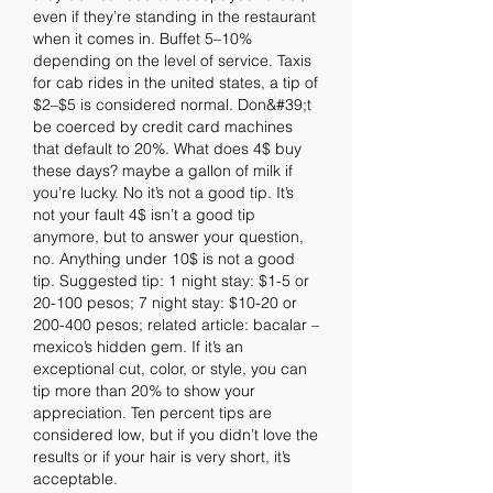
even if they’re standing in the restaurant 
when it comes in. Buffet 5–10% 
depending on the level of service. Taxis 
for cab rides in the united states, a tip of 
$2–$5 is considered normal. Don&#39;t 
be coerced by credit card machines 
that default to 20%. What does 4$ buy 
these days? maybe a gallon of milk if 
you’re lucky. No it’s not a good tip. It’s 
not your fault 4$ isn’t a good tip 
anymore, but to answer your question, 
no. Anything under 10$ is not a good 
tip. Suggested tip: 1 night stay: $1-5 or 
20-100 pesos; 7 night stay: $10-20 or 
200-400 pesos; related article: bacalar – 
mexico’s hidden gem. If it’s an 
exceptional cut, color, or style, you can 
tip more than 20% to show your 
appreciation. Ten percent tips are 
considered low, but if you didn’t love the 
results or if your hair is very short, it’s 
acceptable. 