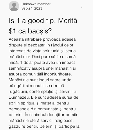
Unknown member
Sep 24, 2023
Is 1 a good tip. Merită 
$1 ca bacșis?
Această întrebare provoacă adesea 
dispute și dezbateri în rândul celor 
interesați de viața spirituală și istoria 
mănăstirilor. Deși pare să fie o sumă 
mică, 1 dolar poate avea un impact 
semnificativ asupra unei mănăstiri și 
asupra comunității înconjurătoare.
Mănăstirile sunt locuri sacre unde 
călugării și monahii se dedică 
rugăciunii, contemplației și servirii lui 
Dumnezeu. Ele sunt adesea sursa de 
sprijin spiritual și material pentru 
persoanele din comunitate și pentru 
pelerini. În schimbul donațiilor primite, 
mănăstirile oferă servicii religioase, 
găzduire pentru pelerini și participă la 