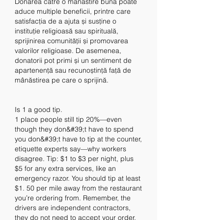
Donarea către o mânăstire bună poate 
aduce multiple beneficii, printre care 
satisfacția de a ajuta și susține o 
instituție religioasă sau spirituală, 
sprijinirea comunității și promovarea 
valorilor religioase. De asemenea, 
donatorii pot primi și un sentiment de 
apartenență sau recunoștință față de 
mânăstirea pe care o sprijină.
Is 1 a good tip.
1 place people still tip 20%—even 
though they don&#39;t have to spend 
you don&#39;t have to tip at the counter, 
etiquette experts say—why workers 
disagree. Tip: $1 to $3 per night, plus 
$5 for any extra services, like an 
emergency razor. You should tip at least 
$1. 50 per mile away from the restaurant 
you’re ordering from. Remember, the 
drivers are independent contractors, 
they do not need to accept your order, 