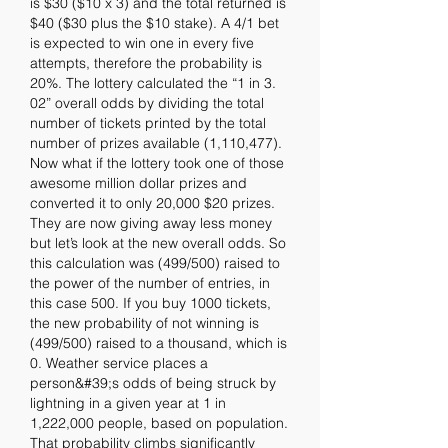
is $30 ($10 x 3) and the total returned is 
$40 ($30 plus the $10 stake). A 4/1 bet 
is expected to win one in every five 
attempts, therefore the probability is 
20%. The lottery calculated the “1 in 3. 
02” overall odds by dividing the total 
number of tickets printed by the total 
number of prizes available (1,110,477). 
Now what if the lottery took one of those 
awesome million dollar prizes and 
converted it to only 20,000 $20 prizes. 
They are now giving away less money 
but let’s look at the new overall odds. So 
this calculation was (499/500) raised to 
the power of the number of entries, in 
this case 500. If you buy 1000 tickets, 
the new probability of not winning is 
(499/500) raised to a thousand, which is 
0. Weather service places a 
person&#39;s odds of being struck by 
lightning in a given year at 1 in 
1,222,000 people, based on population. 
That probability climbs significantly 