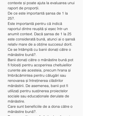
contexte și poate ajuta la evaluarea unui 
raport de proporții.
De ce este importantă șansa de 1 la 
25?.
Este importantă pentru că indică 
raportul dintre reușită și eșec într-un 
anumit context. Dacă șansa de 1 la 25 
este considerată bună, atunci ai o șansă 
relativ mare de a obține succesul dorit.
Ce se întâmplă cu banii donați către o 
mânăstire bună?.
Banii donați către o mânăstire bună pot 
fi folosiți pentru acoperirea cheltuielilor 
curente ale acesteia, precum hrana și 
îmbrăcămintea pentru călugări sau 
renovarea și întreținerea clădirilor 
mânăstirii. De asemenea, banii pot fi 
utilizați pentru susținerea proiectelor 
sociale sau educaționale derulate de 
mânăstire.
Care sunt beneficiile de a dona către o 
mânăstire bună?.