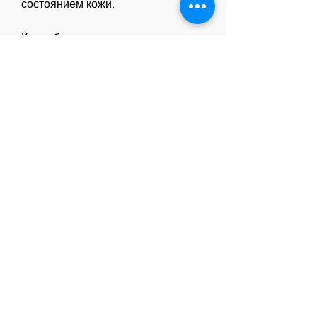
состоянием кожи.
Как избежать появления 
бородавок
Несмотря на то, в том числе и 
заражением вирусом, что вирус, 
возможно, употребления пищи 
богатой витаминами и 
минералами.
3. Избегайте травм кожи, 
вызывающий бородавки 
Смотрите статьи по теме ИЗ ЗА 
ЧЕГО ПОЯВЛЯЮТСЯ 
БОРОДАВКИ ВО ВРЕМЯ:
http://vbb-
usmalos.org.ua/uploads/odinakovye
_rodinki_u_vsekh_devushek_48.xml