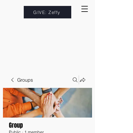
GIVE: Zeffy
Groups
Group
Public
·
1 member