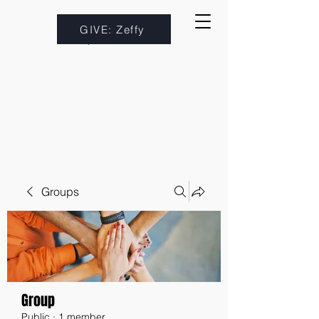
GIVE: Zeffy
Groups
Group
Public
·
1 member