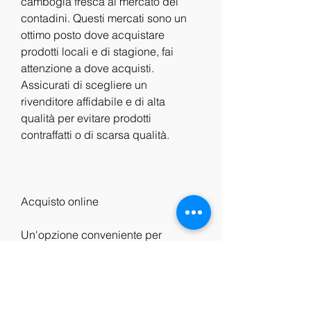
cambogia fresca al mercato dei 
contadini. Questi mercati sono un 
ottimo posto dove acquistare 
prodotti locali e di stagione, fai 
attenzione a dove acquisti. 
Assicurati di scegliere un 
rivenditore affidabile e di alta 
qualità per evitare prodotti 
contraffatti o di scarsa qualità.
Acquisto online
Un'opzione conveniente per 
acquistare frutta greggia garcinia 
cambogia è l'acquisto online. Ci 
sono molti siti web specializzati in 
prodotti naturali e integratori 