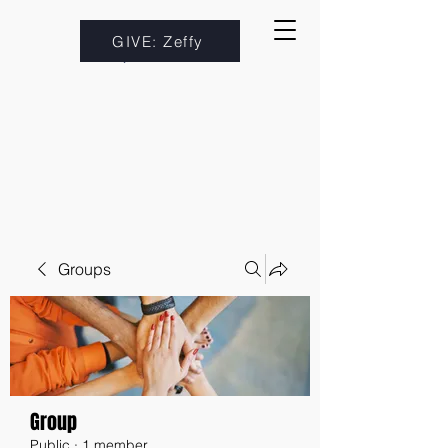
GIVE: Zeffy
Groups
Group
Public
·
1 member