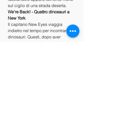
sul ciglio di una strada deserta.
We're Back! - Quattro dinosauri a 
New York
.
Il capitano New Eyes viaggia 
indietro nel tempo per incontrare i 
dinosauri. Questi, dopo aver 
mangiato i cereali prodotti dal 
capitano, diventano intelligenti e 
non aggressivi. Per cui 
acconsentono di viaggiare fino alla 
nostra era e più precisamente a 
New York, dove li aspetta un enorme 
parco giochi per rallegrare tutti i 
bambini. Ma ad aspettarli oltre a 
numerosi piccoli amici, anche il 
fratello malvagio del capitano, che 
ha altri piani per i poveri dinosauri.
Houdini - L'ultimo mago
.