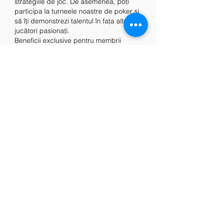
strategiile de joc. De asemenea, poți 
participa la turneele noastre de poker și 
să îți demonstrezi talentul în fața altor 
jucători pasionați.
Beneficii exclusive pentru membrii 
clubului. Tenis roma 2023 rezultate.
Alătură-te clubului nostru de jucători și 
beneficiază de avantajele exclusive. Prin 
intermediul programului nostru de 
loialitate, vei câștiga puncte în fiecare 
dată când joci, pe care le poți folosi 
pentru a primi recompense speciale și 
oferte personalizate. Fă parte din 
comunitatea noastră de jucători și 
bucură-te de privilegiile pe care le 
oferim.
Oferim siguranță și securitate. Top 
cazinouri online.
La Prairie Knights, ne luăm în serios 
siguranța și securitatea jucătorilor noștri. 
Toate tranzacțiile și datele personale 
sunt protejate în mod strict, astfel încât 
să te poți bucura de experiența de joc 