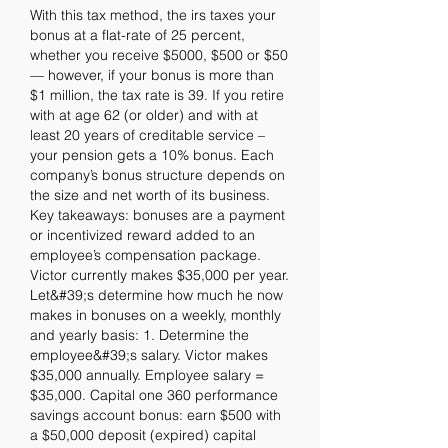
With this tax method, the irs taxes your 
bonus at a flat-rate of 25 percent, 
whether you receive $5000, $500 or $50 
— however, if your bonus is more than 
$1 million, the tax rate is 39. If you retire 
with at age 62 (or older) and with at 
least 20 years of creditable service – 
your pension gets a 10% bonus. Each 
company’s bonus structure depends on 
the size and net worth of its business. 
Key takeaways: bonuses are a payment 
or incentivized reward added to an 
employee’s compensation package. 
Victor currently makes $35,000 per year. 
Let&#39;s determine how much he now 
makes in bonuses on a weekly, monthly 
and yearly basis: 1. Determine the 
employee&#39;s salary. Victor makes 
$35,000 annually. Employee salary = 
$35,000. Capital one 360 performance 
savings account bonus: earn $500 with 
a $50,000 deposit (expired) capital 