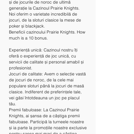
și de jocurile de noroc de ultimă 
generație la Cazinoul Prairie Knights. 
Noi oferim o varietate incredibilă de 
jocuri, de la sloturi clasice la mese de 
poker și blackjack.
Beneficii cazinoului Prairie Knights. How 
much is a 10 bonus.
Experiență unică: Cazinoul nostru îți 
oferă o experiență de joc unică, cu 
servicii de calitate și personal amabil și 
profesionist.
Jocuri de calitate: Avem o selecție vastă 
de jocuri de noroc, de la cele mai 
populare sloturi până la jocuri de masă 
clasice. Indiferent de preferințele tale, 
vei găsi întotdeauna un joc pe placul 
tău.
Premii fabuloase: La Cazinoul Prairie 
Knights, ai șansa de a câștiga premii 
fabuloase. Participă la turneele noastre 
și ia parte la promoțiile noastre exclusive 
pentru șanse mai mari de a câștiga.