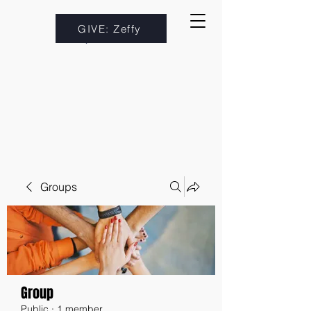
GIVE: Zeffy
Groups
Group
Public
·
1 member