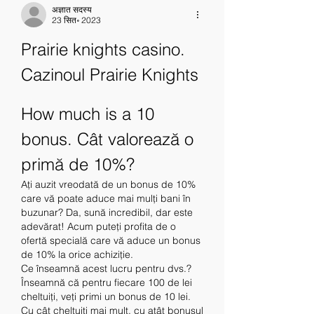
अज्ञात सदस्य
23 सित॰ 2023
Prairie knights casino. 
Cazinoul Prairie Knights
How much is a 10 
bonus. Cât valorează o 
primă de 10%?
Ați auzit vreodată de un bonus de 10% 
care vă poate aduce mai mulți bani în 
buzunar? Da, sună incredibil, dar este 
adevărat! Acum puteți profita de o 
ofertă specială care vă aduce un bonus 
de 10% la orice achiziție.
Ce înseamnă acest lucru pentru dvs.? 
Înseamnă că pentru fiecare 100 de lei 
cheltuiți, veți primi un bonus de 10 lei. 
Cu cât cheltuiți mai mult, cu atât bonusul 