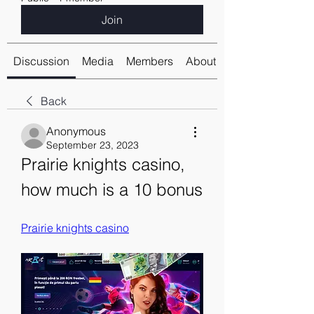
Join
Discussion
Media
Members
About
Back
Anonymous
September 23, 2023
Prairie knights casino, 
how much is a 10 bonus
Prairie knights casino