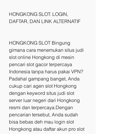
HONGKONG SLOT: LOGIN, 
DAFTAR, DAN LINK ALTERNATIF 
HONGKONG SLOT Bingung 
gimana cara menemukan situs judi 
slot online Hongkong di mesin 
pencari slot gacor terpercaya 
Indonesia tanpa harus pakai VPN? 
Padahal gampang banget, Anda 
cukup cari agen slot Hongkong 
dengan keyword situs judi slot 
server luar negeri dari Hongkong 
resmi dan terpercaya.Dengan 
pencarian tersebut, Anda sudah 
bisa bebas deh mau login slot 
Hongkong atau daftar akun pro slot 