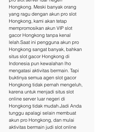
Hongkong. Meski banyak orang 
yang ragu dengan akun pro slot 
Hongkong, kami akan tetap 
mempromosikan akun VIP slot 
gacor Hongkong tanpa kenal 
lelah.Saat ini pengguna akun pro 
Hongkong sangat banyak, bahkan 
situs slot gacor Hongkong di 
Indonesia pun kewalahan lho 
mengatasi aktivitas bermain. Tapi 
buktinya semua agen slot gacor 
Hongkong tidak pernah mengeluh, 
karena untuk menjadi situs slot 
online server luar negeri di 
Hongkong tidak mudah.Jadi Anda 
tunggu apalagi selain membuat 
akun pro Hongkong, dan mulai 
aktivitas bermain judi slot online 