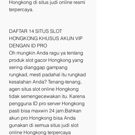
Hongkong di situs judi online resmi 
terpercaya.
DAFTAR 14 SITUS SLOT 
HONGKONG KHUSUS AKUN VIP 
DENGAN ID PRO 
Oh mungkin Anda ragu ya tentang 
produk slot gacor Hongkong yang 
sering dianggap gampang 
rungkad, mesti padahal itu rungkad 
kesalahan Anda? Tenang-tenang, 
agen situs slot online Hongkong 
tidak semengecewakan itu. Karena 
pengguna ID pro server Hongkong 
pasti bisa maxwin 24 jam.Bahkan 
akun pro Hongkong bisa Anda 
gunakan di semua situs judi slot 
online Hongkong terpercaya 