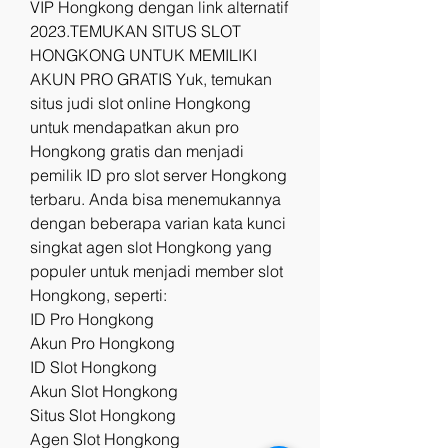
VIP Hongkong dengan link alternatif 
2023.TEMUKAN SITUS SLOT 
HONGKONG UNTUK MEMILIKI 
AKUN PRO GRATIS Yuk, temukan 
situs judi slot online Hongkong 
untuk mendapatkan akun pro 
Hongkong gratis dan menjadi 
pemilik ID pro slot server Hongkong 
terbaru. Anda bisa menemukannya 
dengan beberapa varian kata kunci 
singkat agen slot Hongkong yang 
populer untuk menjadi member slot 
Hongkong, seperti:
ID Pro Hongkong 
Akun Pro Hongkong 
ID Slot Hongkong
Akun Slot Hongkong 
Situs Slot Hongkong 
Agen Slot Hongkong 