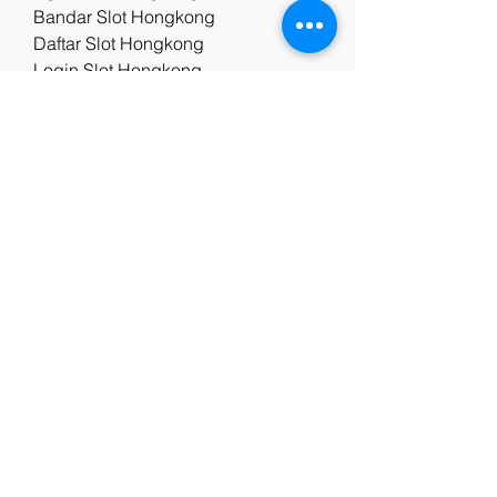
Bandar Slot Hongkong 
Daftar Slot Hongkong 
Login Slot Hongkong 
Link Alternatif Hongkong
0
0
コメントを追加…
About
Welcome to the group! You can
connect with other members, ge
...
Read more
Members
Jim Humphrey
Follow
See All Members (1)