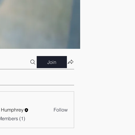
Join
 Humphrey
Follow
Members (1)