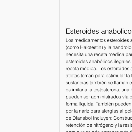
Esteroides anaboli
Los medicamentos esteroides a
(como Halotestin) y la nandrolo
necesita una receta médica par
esteroides anabólicos ilegales
receta médica. Los esteroides a
atletas toman para estimular la
sustancias también se llaman e
es imitar a la testosterona, un
pueden ser administrados vía or
forma líquida. También pueden 
por la nariz para alergias al po
de Dianabol incluyen: Construc
retención de nitrógeno y la res
para que pueda entrenar más ti