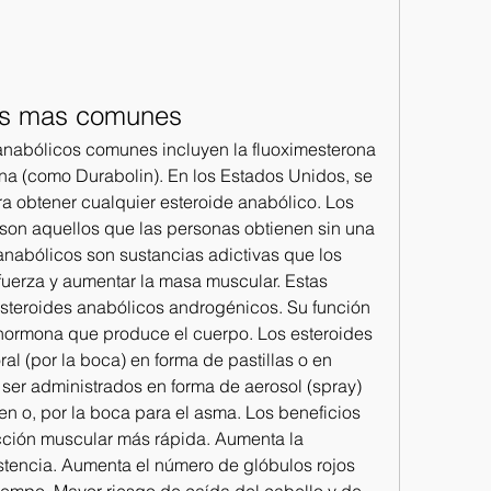
cos mas comunes
nabólicos comunes incluyen la fluoximesterona 
na (como Durabolin). En los Estados Unidos, se 
a obtener cualquier esteroide anabólico. Los 
 son aquellos que las personas obtienen sin una 
nabólicos son sustancias adictivas que los 
 fuerza y aumentar la masa muscular. Estas 
steroides anabólicos androgénicos. Su función 
a hormona que produce el cuerpo. Los esteroides 
al (por la boca) en forma de pastillas o en 
ser administrados en forma de aerosol (spray) 
len o, por la boca para el asma. Los beneficios 
ción muscular más rápida. Aumenta la 
istencia. Aumenta el número de glóbulos rojos 
empo. Mayor riesgo de caída del cabello y de 