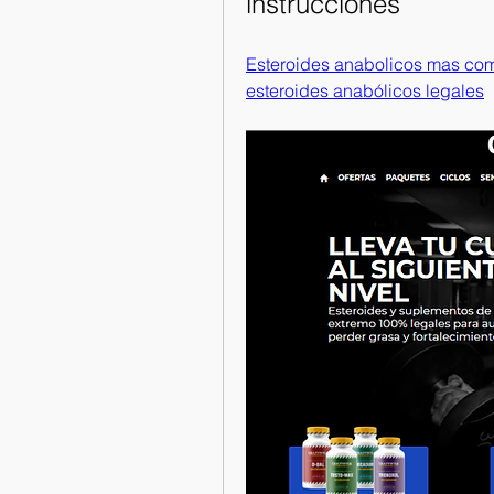
instrucciones
Esteroides anabolicos mas com
esteroides anabólicos legales