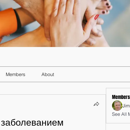
Members
About
Members
Jim
See All 
 заболеванием 