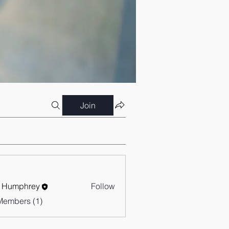
Join
 Humphrey
Follow
Members (1)