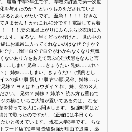
。 腹痛.中学3年生です。 学校の課題で第一次世
化を与えたのか？ というものをだされていま
ださるとありがたいです。.至急！！！！ 好きな
てきません！ かれこれ40分です！電話しても着
！！！！！.妻の風呂上がりにふらふら脱衣所に入
れます。 見るな。早くどっか行けと。 世の中の
一緒にお風呂に入ってくれないのはなぜですか？
生です。.倫理 自分で自分がわからなくなり無気
くないあり方をあえて選ぶ心理状態をなんと言
妹……しまい 兄弟……きょうだい 兄妹……けい
？） 姉妹……しまい、きょうだい（慣例とし
イスの多い順 新しい順 古い順.兄弟、姉妹… ふ
は兄妹？ ヨミはキョウダイ？.姉、妹、弟の３人
さい。 兄弟？ 姉妹？ 姉弟？ 読み方も重ねて
レジの横に いちご大福が置いてあるのは、 なぜ
4類を持ってる人にお聞きします。 勉強時間はど
日漬けで取ったのですが…（正確には半日くら
たいと考えています。 現在大学3年です。 ちな
トフード店で2年間 受験勉強が理由で退職 、薬