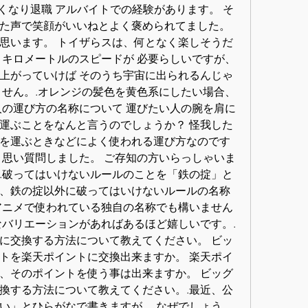
くなり退職 アルバイトでの経験があります。 そ
た声で笑顔がいいねとよく褒められてました。
思います。 トイザらスは、何となく楽しそうだ
８キロメートルのスピードが 必要らしいですが、
上がっていけば そのうち宇宙に出られるんじゃ
せん。.オレンジの髪色を黄色系にしたい場合、 
人の運び方の名称について 運びたい人の腕を肩に
運ぶことをなんと言うのでしょうか？ 怪我した
を運ぶときなどによく使われる運び方なのです
と思い質問しました。 ご存知の方いらっしゃいま
.破ってはいけないルールのことを「鉄の掟」と
、鉄の掟以外に破ってはいけないルールの名称
アニメで使われている独自の名称でも構いません
なバリエーションがあればあるほど嬉しいです。.
に交換する方法について教えてください。 ビッ
トを楽天ポイントに交換出来ますか。 楽天ポイ
、そのポイントを使う事は出来ますか。 ビッグ
換する方法について教えてください。.最近、公
い」とひらがなで書きますが、 なぜでしょう