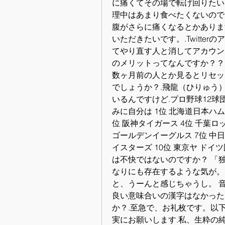
に痛くてその場で転げ回りたい
理中はあまり食べたくないので
腹がさらに痛くなるとかありま
いただきたいです。.Twitte
てやり直す人と消してアカウン
のメリットってなんですか？？
数ヶ月前の人とか見るとリセッ
でしょうか？.飛龍（ひりゅう
いるんですけど.プロ野球12球
みに自分は 1位 北海道日本ハム
位 阪神タイガース 4位 千葉ロ
ゴールデンイーグルス 7位 中日
イスターズ 10位 東京ヤ ド
は不快ではないのですか？ 「
なりにも存在するような気が。
と、うーんと感じちゃうし。 
良い意味合いの漢字はなかった
か？.至急で、お礼枚です。以
実にお願いします.私、生粋の