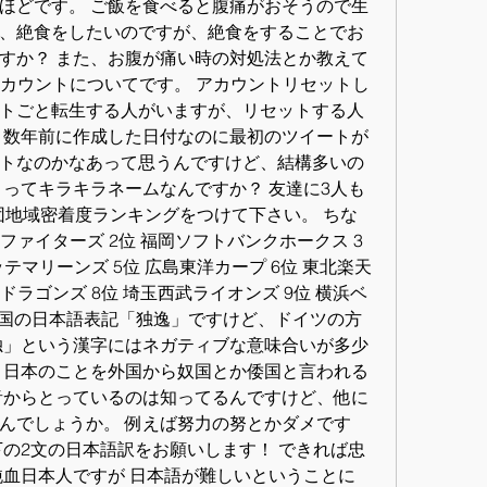
ほどです。 ご飯を食べると腹痛がおそうので生
、絶食をしたいのですが、絶食をすることでお
すか？ また、お腹が痛い時の対処法とか教えて
rのアカウントについてです。 アカウントリセットし
トごと転生する人がいますが、リセットする人
 数年前に作成した日付なのに最初のツイートが
トなのかなあって思うんですけど、結構多いの
）ってキラキラネームなんですか？ 友達に3人も
団地域密着度ランキングをつけて下さい。 ちな
ファイターズ 2位 福岡ソフトバンクホークス 3
ッテマリーンズ 5位 広島東洋カープ 6位 東北楽天
ドラゴンズ 8位 埼玉西武ライオンズ 9位 横浜ベ
イツ国の日本語表記「独逸」ですけど、ドイツの方
独」という漢字にはネガティブな意味合いが多少
 日本のことを外国から奴国とか倭国と言われる
音からとっているのは知ってるんですけど、他に
んでしょうか。 例えば努力の努とかダメです
下の2文の日本語訳をお願いします！ できれば忠
純血日本人ですが 日本語が難しいということに