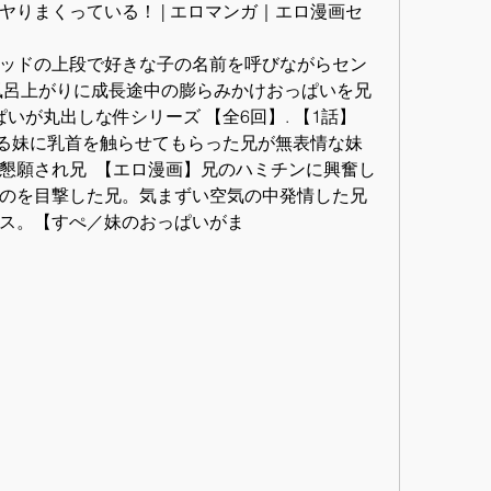
ヤりまくっている！ | エロマンガ｜エロ漫画セ
ッドの上段で好きな子の名前を呼びながらセン
風呂上がりに成長途中の膨らみかけおっぱいを兄
ぱいが丸出しな件シリーズ 【全6回】. 【1話】
る妹に乳首を触らせてもらった兄が無表情な妹
懇願され兄  【エロ漫画】兄のハミチンに興奮し
のを目撃した兄。気まずい空気の中発情した兄
ス。【すぺ／妹のおっぱいがま 