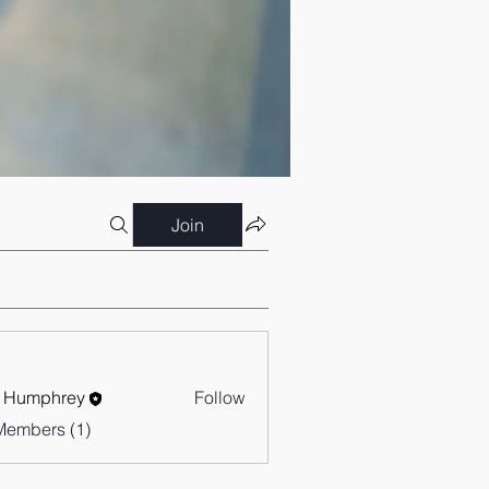
Join
 Humphrey
Follow
Members (1)