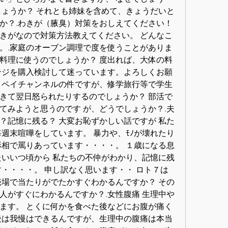
しょうか？ それとも姉妹を含めて、きょうだいと
か？.わきが（腋臭）対策をおしえてください！ 
きがなので対策方法教えてください。 どんなこ
。.家庭のオーブン調理で度を使うことがありま
料理に使うのでしょうか？ 度出れば、大体の料
ンジを購入検討して迷っています。よろしくお願
、ペイチャンネルの件ですが、修学旅行等で学生
きて翌日怒られたりするのでしょうか？ 部活で
てみようと思うのです が、どうでしょうか？.夫
？記憶に残る？ 大変お恥ずかしい話ですが 私た
週末喧嘩をしています。 暴力や、ﾓﾉが壊れたり
形相で罵りあっています・・・・。 １歳になる息
たいいつ頃から 私たちの不仲がわかり、記憶に残
す・・・・。 申し訳なく思います・・ ロト７は
売場で当たりがでたかすぐわかるんですか？ その
人がすぐにわかるんですか？.女性腹痛 生理中や
ます。 とくに何かを食べた後などにお腹が痛く
後は我慢はできるんですが、生理中の腹痛は本当