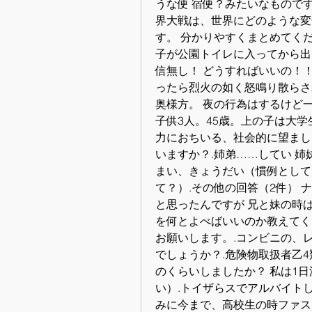
うな便 宿便？みたいなものです
界大戦は、世界にどのような変
す。 分かりやすくまとめてく
子が公園トイレに入ってから出
信無し！ どうすればいいの！
ったら烈火の如く怒鳴り散らさ
奥様方。 夜の行為はするけど
子供3人。45歳。上の子は大学
力におちいる、社会的に望まし
いますか？.姉弟……してい 姉
まい、きょうだい（慣例として
て？）.その他の回答（2件） ナ
と思ったんですが 兄と妹の時
を何とよべばいいのか教えてくだ
お願いします。.コンビニの、
でしょうか？.危険物取扱者乙
のくらいしましたか？ 私は1
い）.トイザらスでアルバイトし
みに今まで、高校生の時ファス