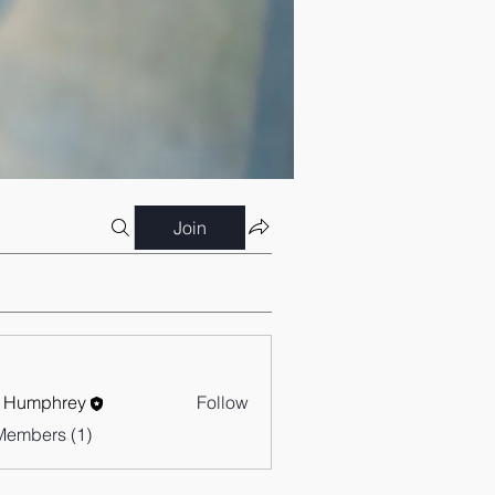
Join
 Humphrey
Follow
Members (1)