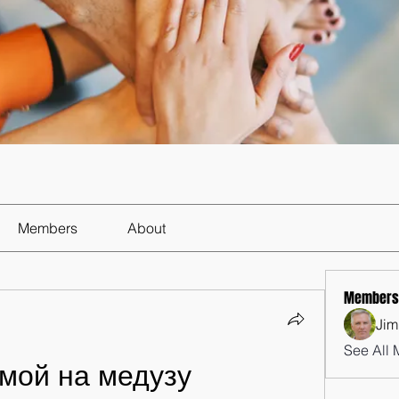
Members
About
Members
Jim
See All 
мой на медузу