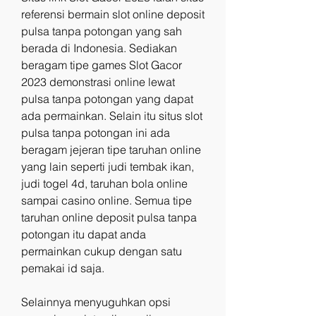
referensi bermain slot online deposit 
pulsa tanpa potongan yang sah 
berada di Indonesia. Sediakan 
beragam tipe games Slot Gacor 
2023 demonstrasi online lewat 
pulsa tanpa potongan yang dapat 
ada permainkan. Selain itu situs slot 
pulsa tanpa potongan ini ada 
beragam jejeran tipe taruhan online 
yang lain seperti judi tembak ikan, 
judi togel 4d, taruhan bola online 
sampai casino online. Semua tipe 
taruhan online deposit pulsa tanpa 
potongan itu dapat anda 
permainkan cukup dengan satu 
pemakai id saja.
Selainnya menyuguhkan opsi 