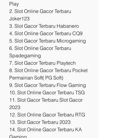
Play
2. Slot Online Gacor Terbaru 
Joker123
3. Slot Gacor Terbaru Habanero
4. Slot Online Gacor Terbaru CQ9
5. Slot Gacor Terbaru Microgaming
6. Slot Online Gacor Terbaru 
Spadegaming
7. Slot Gacor Terbaru Playtech
8. Slot Online Gacor Terbaru Pocket 
Permainan Soft( PG Soft)
9. Slot Gacor Terbaru Flow Gaming
10. Slot Online Gacor Terbaru TSG
11. Slot Gacor Terbaru Slot Gacor 
2023
12. Slot Online Gacor Terbaru RTG
13. Slot Gacor Terbaru 2023
14. Slot Online Gacor Terbaru KA 
Gaming