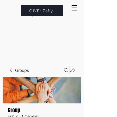
GIVE: Zeffy
Groups
Group
Public
·
1 member