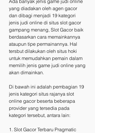
Ada banyak jenis game judi online 
yang diadakan oleh agen gacor 
dan dibagi menjadi 19 kategori 
jenis judi online di situs slot gacor 
gampang menang, Slot Gacor baik 
berdasarkan cara memainkannya 
ataupun tipe permainannya. Hal 
tersbut dilakukan oleh situs hoki 
untuk memudahkan pemain dalam 
memilih jenis game judi online yang 
akan dimainkan.
Di bawah ini adalah pembagian 19 
jenis kategori situs rajanya slot 
online gacor beserta beberapa 
provider yang tersedia pada 
kategori tersebut, antara lain:
1. Slot Gacor Terbaru Pragmatic 