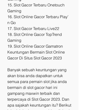
15. Slot Gacor Terbaru Onetouch 
Gaming
16. Slot Online Gacor Terbaru Play’ 
n Go
17. Slot Gacor Terbaru Live22
18. Slot Online Gacor TopTrend 
Gaming
19. Slot Online Gacor Gamatron
Keuntungan Bermain Slot Online 
Gacor Di Situs Slot Gacor 2023
Banyak sebuah keuntungan yang 
akan bisa anda dapatkan untuk 
semua para pemain slot jika anda 
bermain di slot gacor hari ini 
gampang maxwin terbaik dan 
terpercaya di Slot Gacor 2023. Dan 
apa sajakah keuntungan itu? Berikut 