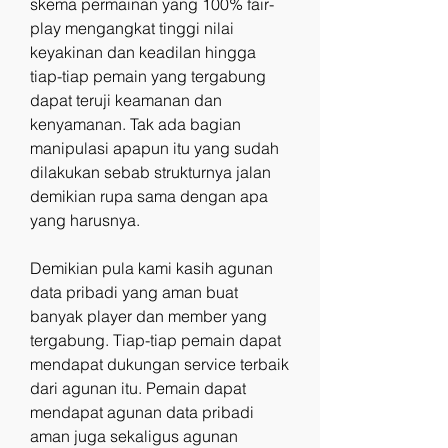
skema permainan yang 100% fair-
play mengangkat tinggi nilai 
keyakinan dan keadilan hingga 
tiap-tiap pemain yang tergabung 
dapat teruji keamanan dan 
kenyamanan. Tak ada bagian 
manipulasi apapun itu yang sudah 
dilakukan sebab strukturnya jalan 
demikian rupa sama dengan apa 
yang harusnya.
Demikian pula kami kasih agunan 
data pribadi yang aman buat 
banyak player dan member yang 
tergabung. Tiap-tiap pemain dapat 
mendapat dukungan service terbaik 
dari agunan itu. Pemain dapat 
mendapat agunan data pribadi 
aman juga sekaligus agunan 