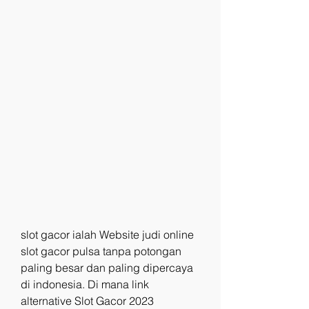
slot gacor ialah Website judi online 
slot gacor pulsa tanpa potongan 
paling besar dan paling dipercaya 
di indonesia. Di mana link 
alternative Slot Gacor 2023 