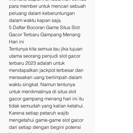
para member untuk mencari sebuah 
peluang dalam keberuntungan 
dalam waktu kapan saja.
5 Daftar Bocoran Game Situs Slot 
Gacor Terbaru Gampang Menang 
Hari ini
Tentunya kita semua tau jika tujuan 
utama seorang penjudi slot gacor 
terbaru 2023 adalah untuk 
mendapatkan jackpot terbesar dan 
merasakan uang berlimpah dalam 
waktu singkat. Namun tentunya 
untuk menikmatinya di situs slot 
gacor gampang menang hari ini itu 
tidak semudah yang kalian ketahui. 
Karena setiap petaruh wajib 
mengetahui game-game slot gacor 
dari setiap dengan begini potensi 