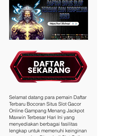
Selamat datang para pemain Daftar 
Terbaru Bocoran Situs Slot Gacor 
Online Gampang Menang Jackpot 
Maxwin Terbesar Hari Ini yang 
menyediakan berbagai fasilitas 
lengkap untuk memenuhi keinginan 