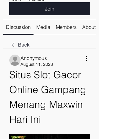
Join
Discussion
Media
Members
About
Back
Anonymous
August 11, 2023
Situs Slot Gacor 
Online Gampang 
Menang Maxwin 
Hari Ini