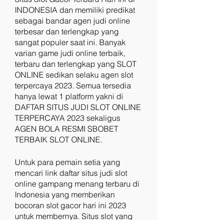
INDONESIA dan memiliki predikat 
sebagai bandar agen judi online 
terbesar dan terlengkap yang 
sangat populer saat ini. Banyak 
varian game judi online terbaik, 
terbaru dan terlengkap yang SLOT 
ONLINE sedikan selaku agen slot 
terpercaya 2023. Semua tersedia 
hanya lewat 1 platform yakni di 
DAFTAR SITUS JUDI SLOT ONLINE 
TERPERCAYA 2023 sekaligus 
AGEN BOLA RESMI SBOBET 
TERBAIK SLOT ONLINE.
Untuk para pemain setia yang 
mencari link daftar situs judi slot 
online gampang menang terbaru di 
Indonesia yang memberikan 
bocoran slot gacor hari ini 2023 
untuk membernya. Situs slot yang 