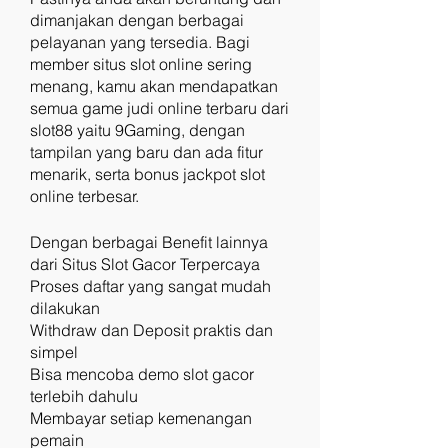
dimanjakan dengan berbagai 
pelayanan yang tersedia. Bagi 
member situs slot online sering 
menang, kamu akan mendapatkan 
semua game judi online terbaru dari 
slot88 yaitu 9Gaming, dengan 
tampilan yang baru dan ada fitur 
menarik, serta bonus jackpot slot 
online terbesar.
Dengan berbagai Benefit lainnya 
dari Situs Slot Gacor Terpercaya
Proses daftar yang sangat mudah 
dilakukan
Withdraw dan Deposit praktis dan 
simpel
Bisa mencoba demo slot gacor 
terlebih dahulu
Membayar setiap kemenangan 
pemain