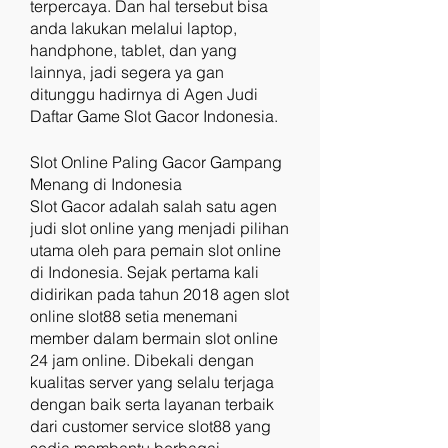
terpercaya. Dan hal tersebut bisa 
anda lakukan melalui laptop, 
handphone, tablet, dan yang 
lainnya, jadi segera ya gan 
ditunggu hadirnya di Agen Judi 
Daftar Game Slot Gacor Indonesia.
Slot Online Paling Gacor Gampang 
Menang di Indonesia
Slot Gacor adalah salah satu agen 
judi slot online yang menjadi pilihan 
utama oleh para pemain slot online 
di Indonesia. Sejak pertama kali 
didirikan pada tahun 2018 agen slot 
online slot88 setia menemani 
member dalam bermain slot online 
24 jam online. Dibekali dengan 
kualitas server yang selalu terjaga 
dengan baik serta layanan terbaik 
dari customer service slot88 yang 