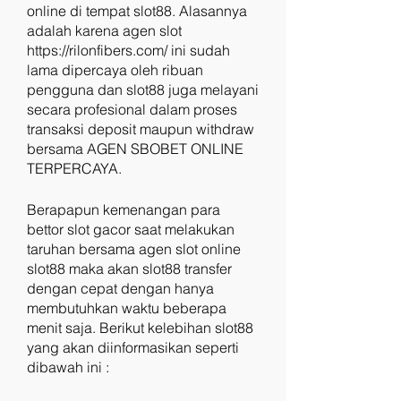
online di tempat slot88. Alasannya 
adalah karena agen slot 
https://rilonfibers.com/ ini sudah 
lama dipercaya oleh ribuan 
pengguna dan slot88 juga melayani 
secara profesional dalam proses 
transaksi deposit maupun withdraw 
bersama AGEN SBOBET ONLINE 
TERPERCAYA.
Berapapun kemenangan para 
bettor slot gacor saat melakukan 
taruhan bersama agen slot online 
slot88 maka akan slot88 transfer 
dengan cepat dengan hanya 
membutuhkan waktu beberapa 
menit saja. Berikut kelebihan slot88 
yang akan diinformasikan seperti 
dibawah ini :