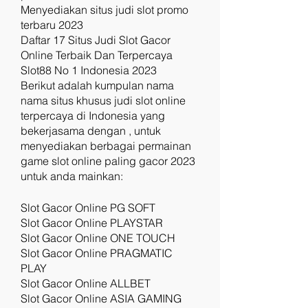
Menyediakan situs judi slot promo 
terbaru 2023
Daftar 17 Situs Judi Slot Gacor 
Online Terbaik Dan Terpercaya 
Slot88 No 1 Indonesia 2023
Berikut adalah kumpulan nama 
nama situs khusus judi slot online 
terpercaya di Indonesia yang 
bekerjasama dengan , untuk 
menyediakan berbagai permainan 
game slot online paling gacor 2023 
untuk anda mainkan:
Slot Gacor Online PG SOFT
Slot Gacor Online PLAYSTAR
Slot Gacor Online ONE TOUCH
Slot Gacor Online PRAGMATIC 
PLAY
Slot Gacor Online ALLBET
Slot Gacor Online ASIA GAMING