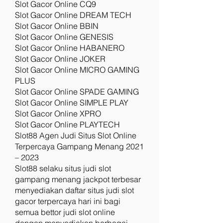
Slot Gacor Online CQ9
Slot Gacor Online DREAM TECH
Slot Gacor Online BBIN
Slot Gacor Online GENESIS
Slot Gacor Online HABANERO
Slot Gacor Online JOKER
Slot Gacor Online MICRO GAMING 
PLUS
Slot Gacor Online SPADE GAMING
Slot Gacor Online SIMPLE PLAY
Slot Gacor Online XPRO
Slot Gacor Online PLAYTECH
Slot88 Agen Judi Situs Slot Online 
Terpercaya Gampang Menang 2021 
– 2023
Slot88 selaku situs judi slot 
gampang menang jackpot terbesar 
menyediakan daftar situs judi slot 
gacor terpercaya hari ini bagi 
semua bettor judi slot online 