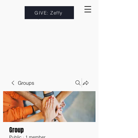
GIVE: Zeffy
Groups
Group
Public
·
1 member