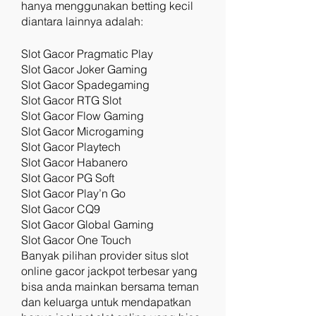
hanya menggunakan betting kecil 
diantara lainnya adalah:
Slot Gacor Pragmatic Play
Slot Gacor Joker Gaming
Slot Gacor Spadegaming
Slot Gacor RTG Slot
Slot Gacor Flow Gaming
Slot Gacor Microgaming
Slot Gacor Playtech
Slot Gacor Habanero
Slot Gacor PG Soft
Slot Gacor Play’n Go
Slot Gacor CQ9
Slot Gacor Global Gaming
Slot Gacor One Touch
Banyak pilihan provider situs slot 
online gacor jackpot terbesar yang 
bisa anda mainkan bersama teman 
dan keluarga untuk mendapatkan 