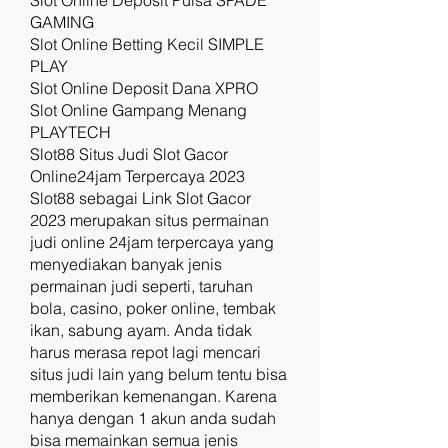
Slot Online Deposit Pulsa SPADE 
GAMING
Slot Online Betting Kecil SIMPLE 
PLAY
Slot Online Deposit Dana XPRO
Slot Online Gampang Menang 
PLAYTECH
Slot88 Situs Judi Slot Gacor 
Online24jam Terpercaya 2023
Slot88 sebagai Link Slot Gacor 
2023 merupakan situs permainan 
judi online 24jam terpercaya yang 
menyediakan banyak jenis 
permainan judi seperti, taruhan 
bola, casino, poker online, tembak 
ikan, sabung ayam. Anda tidak 
harus merasa repot lagi mencari 
situs judi lain yang belum tentu bisa 
memberikan kemenangan. Karena 
hanya dengan 1 akun anda sudah 
bisa memainkan semua jenis 