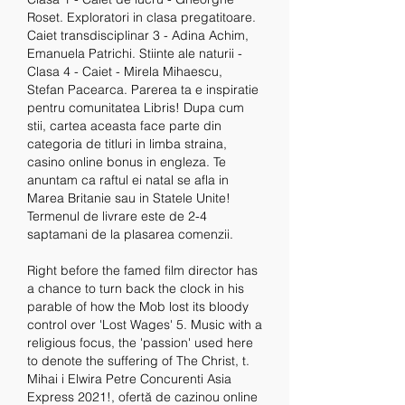
Roset. Exploratori in clasa pregatitoare. 
Caiet transdisciplinar 3 - Adina Achim, 
Emanuela Patrichi. Stiinte ale naturii - 
Clasa 4 - Caiet - Mirela Mihaescu, 
Stefan Pacearca. Parerea ta e inspiratie 
pentru comunitatea Libris! Dupa cum 
stii, cartea aceasta face parte din 
categoria de titluri in limba straina, 
casino online bonus in engleza. Te 
anuntam ca raftul ei natal se afla in 
Marea Britanie sau in Statele Unite! 
Termenul de livrare este de 2-4 
saptamani de la plasarea comenzii.
Right before the famed film director has 
a chance to turn back the clock in his 
parable of how the Mob lost its bloody 
control over 'Lost Wages' 5. Music with a 
religious focus, the 'passion' used here 
to denote the suffering of The Christ, t. 
Mihai i Elwira Petre Concurenti Asia 
Express 2021!, ofertă de cazinou online 