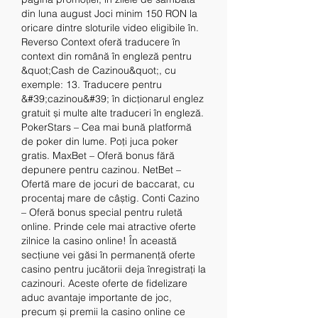
din luna august Joci minim 150 RON la 
oricare dintre sloturile video eligibile în. 
Reverso Context oferă traducere în 
context din română în engleză pentru 
&quot;Cash de Cazinou&quot;, cu 
exemple: 13. Traducere pentru 
&#39;cazinou&#39; în dicționarul englez 
gratuit și multe alte traduceri în engleză. 
PokerStars – Cea mai bună platformă 
de poker din lume. Poți juca poker 
gratis. MaxBet – Oferă bonus fără 
depunere pentru cazinou. NetBet – 
Ofertă mare de jocuri de baccarat, cu 
procentaj mare de câștig. Conti Cazino 
– Oferă bonus special pentru ruletă 
online. Prinde cele mai atractive oferte 
zilnice la casino online! În această 
secțiune vei găsi în permanență oferte 
casino pentru jucătorii deja înregistrați la 
cazinouri. Aceste oferte de fidelizare 
aduc avantaje importante de joc, 
precum și premii la casino online ce 