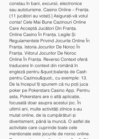
constau în bani, excursii, electronice 
sau autoturisme. Casino Online – Franța. 
(11 jucători au votat) | Asigurați-vă votul 
conta! Cele Mai Bune Cazinouri Online 
Care Acceptă Jucători Din Franța. 
Online Casino În Franța. Legile Și 
Regulamentele Privind Jocurile Online În 
Franța. Istoria Jocurilor De Noroc În 
Franța. Viitorul Jocurilor De Noroc 
Online În Franța. Reverso Context oferă 
traducere în context din română în 
engleză pentru &quot;balanța de Cash 
pentru Cazinou&quot;, cu exemple: 13. 
De la început îți spunem că nu poți juca 
poker pe Pokerstars Casino App. Pentru 
asta, Pokerstars are o altă aplicație, 
focusată doar asupra acestui joc. În 
ultimii ani, multe activități zilnice s-au 
mutat online, de la cumpărături și 
divertisment, până la muncă. O astfel de 
activitate care cuprinde toate cele 
menționate este jocurile de noroc online. 