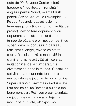
data de 29. Reverso Context oferă 
traducere în context din română în 
engleză pentru &quot;balanța Cash 
pentru Cazinou&quot;, cu exemple: 13. 
Pe Joc Păcănele găsești cele mai 
frumoase promoții casino. Poți profita de 
promoții cazino fără depunere și cu 
depunere speciale, cum ar fi super 
turnee de păcănele online, competiții cu 
super premii și bonusuri în bani sau 
rotiri gratis. Alege, revendică oferta 
specială și distrează-te mai mult! În 
ultimii ani, multe activități zilnice s-au 
mutat online, de la cumpărături și 
divertisment, până la muncă. O astfel de 
activitate care cuprinde toate cele 
menționate este jocurile de noroc online. 
Super Cazino îți prezintă în exclusivitate 
lista casino online România cu cele mai 
bune bonusuri. Poți juca o gamă variată 
de jocuri de cazino cu avantaje mai 
mari: sloturi, ruletă, blackjack sau 