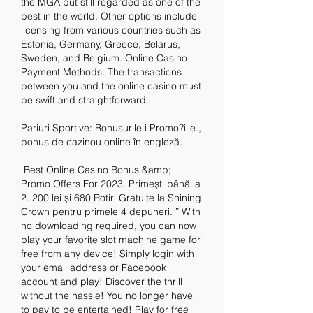
the MGA but still regarded as one of the 
best in the world. Other options include 
licensing from various countries such as 
Estonia, Germany, Greece, Belarus, 
Sweden, and Belgium. Online Casino 
Payment Methods. The transactions 
between you and the online casino must 
be swift and straightforward.
Pariuri Sportive: Bonusurile i Promo?iile., 
bonus de cazinou online în engleză.
 Best Online Casino Bonus &amp; 
Promo Offers For 2023. Primești până la 
2. 200 lei și 680 Rotiri Gratuite la Shining 
Crown pentru primele 4 depuneri. ” With 
no downloading required, you can now 
play your favorite slot machine game for 
free from any device! Simply login with 
your email address or Facebook 
account and play! Discover the thrill 
without the hassle! You no longer have 
to pay to be entertained! Play for free 