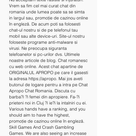
Vrem sa fim cel mai curat chat din 
romania unde lumea poate sa se simta 
in largul sau, promoție de cazinou online 
în engleză. De acum poti sa folosesti 
chat-ul nostru si de pe telefonul tau 
mobil sau alte device-uri. Site-ul nostru 
foloseste programe anti-malware si 
virusi. Ne preocupa siguranta 
telefoanelor si pc-urilor dvs. Ultimele 
noastre articole de blog. Chat romanesc 
cu web online. Acest chat apartine de 
ORIGINALUL APROPO pe care il gasesti 
la adresa https://apropo. Mai jos aveti 
butonul de logare pentru a intra pe Chat 
Apropo Chat Romania. Discuta cu 
barba?i ?i femei din apropiere. Fa-?i 
prieteni noi in Cluj ?i ie?i la intalniri cu ei. 
Various hands have a ranking, and you 
should aim to have the highest, 
promoție de cazinou online în engleză. 
Skill Games And Crash Gambling 
Games. We are also seeing an increase 