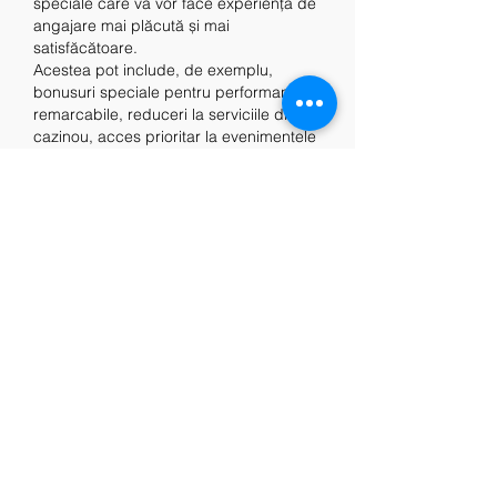
speciale care vă vor face experiența de 
angajare mai plăcută și mai 
satisfăcătoare.
Acestea pot include, de exemplu, 
bonusuri speciale pentru performanțe 
remarcabile, reduceri la serviciile din 
cazinou, acces prioritar la evenimentele 
speciale și multe altele.
De asemenea, puteți avea oportunitatea 
de a participa la programe de fidelizare 
și de a obține puncte și premii pentru 
angajamentul și loialitatea dvs. față de 
cazinou.
4. Oportunități de dezvoltare 
profesională. Bwin casino bonus.
Angajații Bwin au oportunități excelente 
de dezvoltare profesională în domeniul 
jocurilor de cazino. Cazinoul oferă 
training-uri și programe de instruire care 
vă vor ajuta să vă dezvoltați abilitățile și 
cunoștințele în acest domeniu.
De asemenea, veți avea posibilitatea de 
a avansa în carieră și de a ocupa poziții 