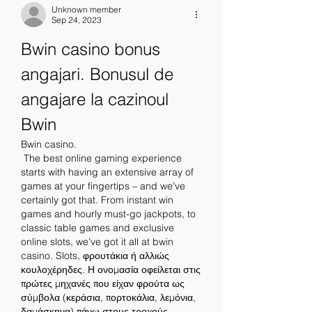
Unknown member
Sep 24, 2023
Bwin casino bonus 
angajari. Bonusul de 
angajare la cazinoul 
Bwin
Bwin casino.
 The best online gaming experience 
starts with having an extensive array of 
games at your fingertips – and we’ve 
certainly got that. From instant win 
games and hourly must-go jackpots, to 
classic table games and exclusive 
online slots, we’ve got it all at bwin 
casino. Slots, φρουτάκια ή αλλιώς 
κουλοχέρηδες. Η ονομασία οφείλεται στις 
πρώτες μηχανές που είχαν φρούτα ως 
σύμβολα (κεράσια, πορτοκάλια, λεμόνια, 
δαμάσκηνα) πάνω στους τροχούς. 