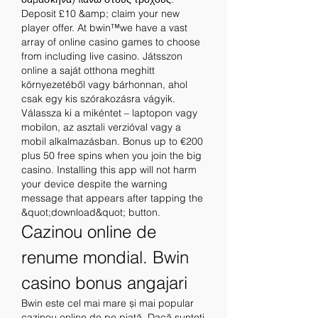
Deposit £10 &amp; claim your new 
player offer. At bwin™we have a vast 
array of online casino games to choose 
from including live casino. Játsszon 
online a saját otthona meghitt 
környezetéből vagy bárhonnan, ahol 
csak egy kis szórakozásra vágyik. 
Válassza ki a mikéntet – laptopon vagy 
mobilon, az asztali verzióval vagy a 
mobil alkalmazásban. Bonus up to €200 
plus 50 free spins when you join the big 
casino. Installing this app will not harm 
your device despite the warning 
message that appears after tapping the 
&quot;download&quot; button. 
Cazinou online de 
renume mondial. Bwin 
casino bonus angajari
Bwin este cel mai mare și mai popular 
cazinou online de pe piață. Dacă sunteți 