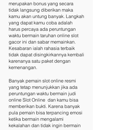
merupakan bonus yang secara 
tidak langsung diberikan maka 
kamu akan untung banyak. Langkah 
yang dapat kamu coba adalah 
harus percaya ada peruntungan 
waktu bermain taruhan online slot 
gacor ini dan sabar memainkan. 
Kesabaran ialah rahasia terbaik 
tidak dapat disingkirkannya kembali 
karenanya satu paket dengan 
kemenangan.
Banyak pemain slot online resmi 
yang tetap menunjukkan jika ada 
peruntungan waktu bermain judi 
online Slot Online  dan kamu bisa 
memberikan bukti. Karena banyak 
pula pemain bisa terpancing emosi 
ketika bermain mengalami 
kekalahan dan tidak ingin bermain 