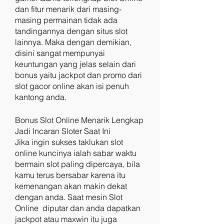
dan fitur menarik dari masing-
masing permainan tidak ada 
tandingannya dengan situs slot 
lainnya. Maka dengan demikian, 
disini sangat mempunyai 
keuntungan yang jelas selain dari 
bonus yaitu jackpot dan promo dari 
slot gacor online akan isi penuh 
kantong anda.
Bonus Slot Online Menarik Lengkap 
Jadi Incaran Sloter Saat Ini
Jika ingin sukses taklukan slot 
online kuncinya ialah sabar waktu 
bermain slot paling dipercaya, bila 
kamu terus bersabar karena itu 
kemenangan akan makin dekat 
dengan anda. Saat mesin Slot 
Online  diputar dan anda dapatkan 
jackpot atau maxwin itu juga 