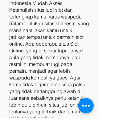
Indonesia Mudah Akses
Ketahuilah situs judi slot dan 
terlengkap kamu harus waspada 
dalam tentukan situs slot resmi yang 
mana nanti akan kamu untuk 
jadikan tempat untuk bermain slot 
online. Ada beberapa situs Slot 
Online  yang tersebar tapi banyak 
pula yang tidak mempunyai cap 
resmi ini membuat rugi pada 
pemain, menjadi agar lebih 
waspada kembali ya gaes. Agar 
kamu tidak terjerat oleh situs palsu 
yang tidak bertanggungjawab di 
luar sana sebaiknya perlu ketahui 
lebih dulu ciri-ciri situs judi online 
tentunya yang terbaik dan aman 
ialah seperti berikut:
1. Situs Resmi Agen Terbesar