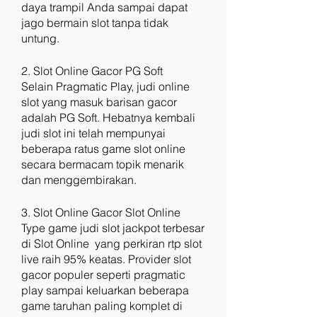
daya trampil Anda sampai dapat 
jago bermain slot tanpa tidak 
untung.
2. Slot Online Gacor PG Soft
Selain Pragmatic Play, judi online 
slot yang masuk barisan gacor 
adalah PG Soft. Hebatnya kembali 
judi slot ini telah mempunyai 
beberapa ratus game slot online 
secara bermacam topik menarik 
dan menggembirakan.
3. Slot Online Gacor Slot Online 
Type game judi slot jackpot terbesar 
di Slot Online  yang perkiran rtp slot 
live raih 95% keatas. Provider slot 
gacor populer seperti pragmatic 
play sampai keluarkan beberapa 
game taruhan paling komplet di 