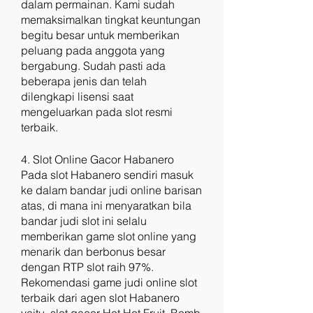
dalam permainan. Kami sudah 
memaksimalkan tingkat keuntungan 
begitu besar untuk memberikan 
peluang pada anggota yang 
bergabung. Sudah pasti ada 
beberapa jenis dan telah 
dilengkapi lisensi saat 
mengeluarkan pada slot resmi 
terbaik.
4. Slot Online Gacor Habanero
Pada slot Habanero sendiri masuk 
ke dalam bandar judi online barisan 
atas, di mana ini menyaratkan bila 
bandar judi slot ini selalu 
memberikan game slot online yang 
menarik dan berbonus besar 
dengan RTP slot raih 97%. 
Rekomendasi game judi online slot 
terbaik dari agen slot Habanero 