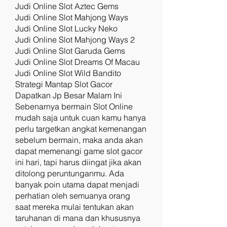
Judi Online Slot Aztec Gems
Judi Online Slot Mahjong Ways
Judi Online Slot Lucky Neko
Judi Online Slot Mahjong Ways 2
Judi Online Slot Garuda Gems
Judi Online Slot Dreams Of Macau
Judi Online Slot Wild Bandito
Strategi Mantap Slot Gacor 
Dapatkan Jp Besar Malam Ini
Sebenarnya bermain Slot Online  
mudah saja untuk cuan kamu hanya 
perlu targetkan angkat kemenangan 
sebelum bermain, maka anda akan 
dapat memenangi game slot gacor 
ini hari, tapi harus diingat jika akan 
ditolong peruntunganmu. Ada 
banyak poin utama dapat menjadi 
perhatian oleh semuanya orang 
saat mereka mulai tentukan akan 
taruhanan di mana dan khususnya 