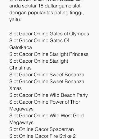
anda sekitar 18 daftar game slot 
dengan popularitas paling tinggi, 
yaitu:
Slot Gacor Online Gates of Olympus
Slot Gacor Online Gates Of 
Gatotkaca
Slot Gacor Online Starlight Princess
Slot Gacor Online Starlight 
Christmas
Slot Gacor Online Sweet Bonanza
Slot Gacor Online Sweet Bonanza 
Xmas
Slot Gacor Online Wild Beach Party
Slot Gacor Online Power of Thor 
Megaways
Slot Gacor Online Wild West Gold 
Megaways
Slot Online Gacor Spaceman
Slot Online Gacor Fire Strike 2