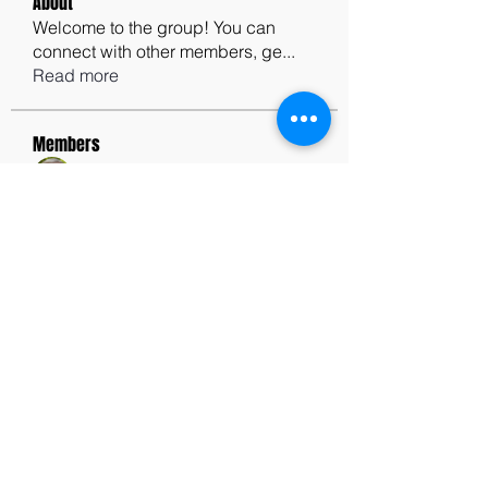
About
Welcome to the group! You can
connect with other members, ge
...
Read more
Members
Jim Humphrey
Follow
See All Members (1)
contactus@godswordforwarriors.com
615.964.7450
Paypal
Zeffy