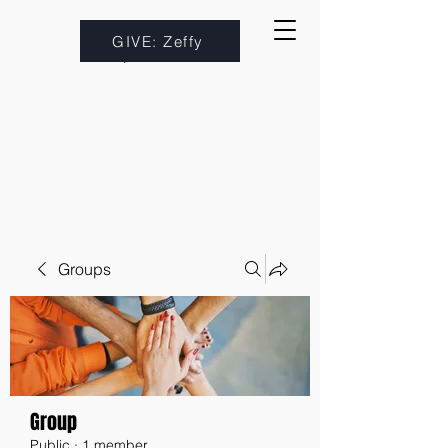
GIVE: Zeffy
Groups
Group
Public
·
1 member