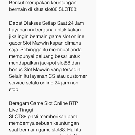
Berikut merupakan keuntungan 
bermain di situs slot88 SLOT88:
Dapat Diakses Setiap Saat 24 Jam
Layanan ini berguna untuk kalian 
jika ingin bermain game slot online 
gacor Slot Maxwin kapan dimana 
saja. Sehingga itu membuat anda 
mempunyai peluang besar untuk 
mendapatkan jackpot slot88 dan 
bonus Slot Maxwin yang tersedia. 
Selain itu layanan CS atau customer 
service selalu online 24 jam non 
stop.
Beragam Game Slot Online RTP 
Live Tinggi
SLOT88 pasti memberikan para 
membernya sebuah keuntungan 
saat bermain game slot88. Hal itu 