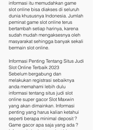
informasi itu memudahkan game 
slot online bisa diakses di seluruh 
dunia khususnya Indonesia. Jumlah 
peminat game slot online terus 
bertambah setiap harinya, karena 
sudah mudah mengaksesnya oleh 
masyarakat sehingga banyak sekali 
bermain slot online.
Informasi Penting Tentang Situs Judi 
Slot Online Terbaik 2023
Sebelum bergabung dan 
melakukan registrasi sebaiknya 
anda memahami lebih dulu 
informasi tentang situs judi slot 
online super gacor Slot Maxwin 
yang akan dimainkan. Informasi 
penting yang harus kalian ketahui 
seperti berapa minimal deposit ? 
Game gacor apa saja yang ada ? 