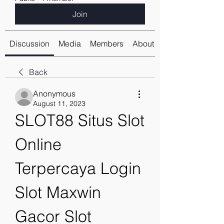
Join
Discussion
Media
Members
About
Back
Anonymous
August 11, 2023
SLOT88 Situs Slot 
Online 
Terpercaya Login 
Slot Maxwin 
Gacor Slot 