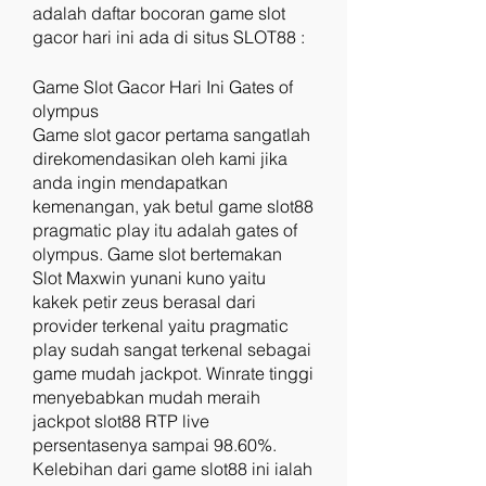
adalah daftar bocoran game slot 
gacor hari ini ada di situs SLOT88 :
Game Slot Gacor Hari Ini Gates of 
olympus
Game slot gacor pertama sangatlah 
direkomendasikan oleh kami jika 
anda ingin mendapatkan 
kemenangan, yak betul game slot88 
pragmatic play itu adalah gates of 
olympus. Game slot bertemakan 
Slot Maxwin yunani kuno yaitu 
kakek petir zeus berasal dari 
provider terkenal yaitu pragmatic 
play sudah sangat terkenal sebagai 
game mudah jackpot. Winrate tinggi 
menyebabkan mudah meraih 
jackpot slot88 RTP live 
persentasenya sampai 98.60%. 
Kelebihan dari game slot88 ini ialah 