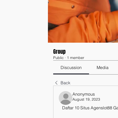
Group
Public
·
1 member
Discussion
Media
Back
Anonymous
August 19, 2023
Daftar 10 Situs Agenslot88 G