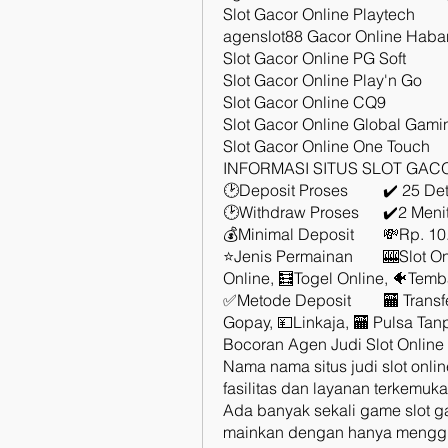
Slot Gacor Online Playtech
agenslot88 Gacor Online Haba
Slot Gacor Online PG Soft
Slot Gacor Online Play'n Go
Slot Gacor Online CQ9
Slot Gacor Online Global Gami
Slot Gacor Online One Touch
INFORMASI SITUS SLOT GAC
🕑Deposit Proses	✔️ 25 
🕑Withdraw Proses	✔️2 Meni
💰Minimal Deposit	💸
⭐Jenis Permainan	🎰Slot Online, ⚽️Sportsbook, ♠Live Casino, 🃏Poker 
Online, 🧮Togel Online, 🐠Temb
✅Metode Deposit	🏧 Transfer Bank Lokal, E-Wallet 💶DANA, 💷OVO, 💵
Gopay, 💴Linkaja, 🏧 Pulsa Ta
Bocoran Agen Judi Slot Onli
Nama nama situs judi slot onl
fasilitas dan layanan terkemuka
Ada banyak sekali game slot ga
mainkan dengan hanya mengguna