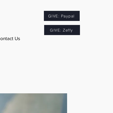
GIVE: Paypal
GIVE: Zeffy
ontact Us