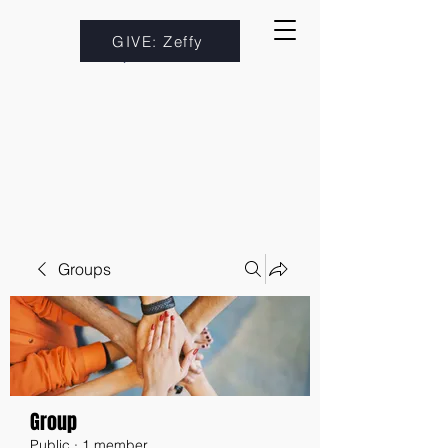
GIVE: Zeffy
Groups
Group
Public
·
1 member