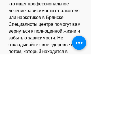
кто ищет профессиональное 
лечение зависимости от алкоголя 
или наркотиков в Брянске. 
Специалисты центра помогут вам 
вернуться к полноценной жизни и 
забыть о зависимости. Не 
откладывайте свое здоровье на 
потом, который находится в 
самом центре города. Он работает 
уже более 10 лет и за это время 
помог многим людям избавиться 
от своей зависимости и вернуться 
к нормальной жизни. 
Программа лечения
Программа лечения в центре 
'Опора' согласовывается 
индивидуально для каждого 