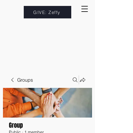
GIVE: Zeffy
Groups
Group
Public
·
1 member