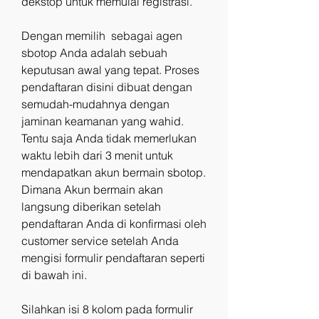
dekstop untuk memulai registrasi.
Dengan memilih  sebagai agen 
sbotop Anda adalah sebuah 
keputusan awal yang tepat. Proses 
pendaftaran disini dibuat dengan 
semudah-mudahnya dengan 
jaminan keamanan yang wahid. 
Tentu saja Anda tidak memerlukan 
waktu lebih dari 3 menit untuk 
mendapatkan akun bermain sbotop. 
Dimana Akun bermain akan 
langsung diberikan setelah 
pendaftaran Anda di konfirmasi oleh 
customer service setelah Anda 
mengisi formulir pendaftaran seperti 
di bawah ini.
Silahkan isi 8 kolom pada formulir 