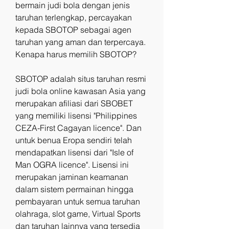
bermain judi bola dengan jenis 
taruhan terlengkap, percayakan 
kepada SBOTOP sebagai agen 
taruhan yang aman dan terpercaya. 
Kenapa harus memilih SBOTOP?
SBOTOP adalah situs taruhan resmi 
judi bola online kawasan Asia yang 
merupakan afiliasi dari SBOBET 
yang memiliki lisensi "Philippines 
CEZA-First Cagayan licence". Dan 
untuk benua Eropa sendiri telah 
mendapatkan lisensi dari "Isle of 
Man OGRA licence". Lisensi ini 
merupakan jaminan keamanan 
dalam sistem permainan hingga 
pembayaran untuk semua taruhan 
olahraga, slot game, Virtual Sports 
dan taruhan lainnya yang tersedia 