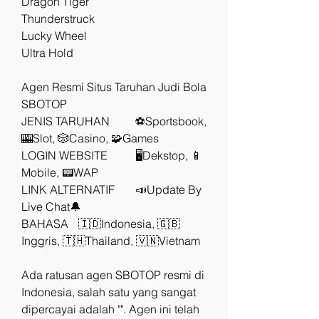
Dragon Tiger
Thunderstruck
Lucky Wheel
Ultra Hold
Agen Resmi Situs Taruhan Judi Bola 
SBOTOP
JENIS TARUHAN	⚽️Sportsbook, 
🎰Slot, 🎲Casino, 🧩Games
LOGIN WEBSITE	🖥Dekstop, 📱
Mobile, 📟WAP
LINK ALTERNATIF	📣Update By 
Live Chat🔔
BAHASA	🇮🇩Indonesia, 🇬🇧
Inggris, 🇹🇭Thailand, 🇻🇳Vietnam
Ada ratusan agen SBOTOP resmi di 
Indonesia, salah satu yang sangat 
dipercayai adalah "". Agen ini telah 