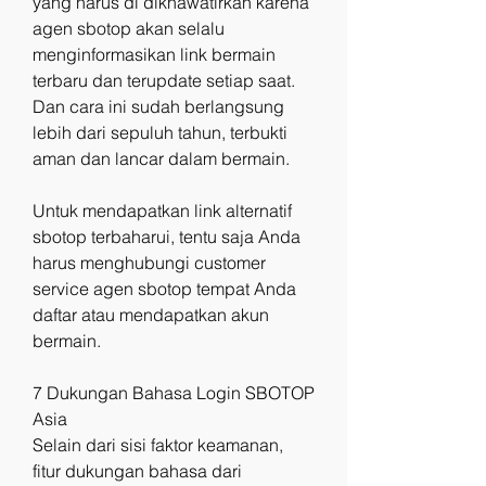
yang harus di dikhawatirkan karena 
agen sbotop akan selalu 
menginformasikan link bermain 
terbaru dan terupdate setiap saat. 
Dan cara ini sudah berlangsung 
lebih dari sepuluh tahun, terbukti 
aman dan lancar dalam bermain.
Untuk mendapatkan link alternatif 
sbotop terbaharui, tentu saja Anda 
harus menghubungi customer 
service agen sbotop tempat Anda 
daftar atau mendapatkan akun 
bermain.
7 Dukungan Bahasa Login SBOTOP 
Asia
Selain dari sisi faktor keamanan, 
fitur dukungan bahasa dari 