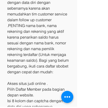
dengan data diri dengan 
sebenarnya karena akan 
memudahkan tim customer service 
dalam follow up customer 
.PENTING nama bank, nama 
rekening dan rekening yang aktif 
karena penarikan saldo harus 
sesuai dengan nama bank, nomor 
rekening dan nama pemilik 
rekening terdaftar (Untuk menjaga 
keamanan saldo). Bagi yang belum 
bergabung, ikuti cara daftar sbobet 
dengan cepat dan mudah:
Akses situs judi online .
Pilih Daftar Member pada bagian 
depan website.
Isi 8 kolom dan captcha dengan 
data diri yang sebenarnya.