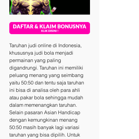
Taruhan judi online di Indonesia, 
khususnya judi bola menjadi 
permainan yang paling 
digandrungi. Taruhan ini memiliki 
peluang menang yang seimbang 
yaitu 50:50 dan tentu saja taruhan 
ini bisa di analisa oleh para ahli 
atau pakar bola sehingga mudah 
dalam memenangkan taruhan. 
Selain pasaran Asian Handicap 
dengan kemungkinan menang 
50:50 masih banyak lagi variasi 
taruhan yang bisa dipilih. Untuk 