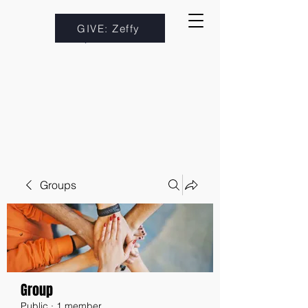
GIVE: Zeffy
Groups
Group
Public
·
1 member