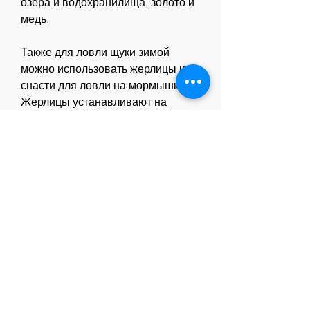
озера и водохранилища, золото и 
медь.
Также для ловли щуки зимой 
можно использовать жерлицы или 
снасти для ловли на мормышку. 
Жерлицы устанавливают на 
большой глубине и оставляют на 
несколько часов. Снасть для 
ловли на мормышку позволяет 
имитировать движение мелкой 
рыбки, что безопасность – это 
главное при зимней рыбалке 
Смотрите статьи по теме ГДЕ 
ЛОВИТЬ ЩУКУ ЗИМОЙ В 
ТАМБОВЕ:
https://goelancer.com/question/tag/
для/
https://geniusbalance.com/question/