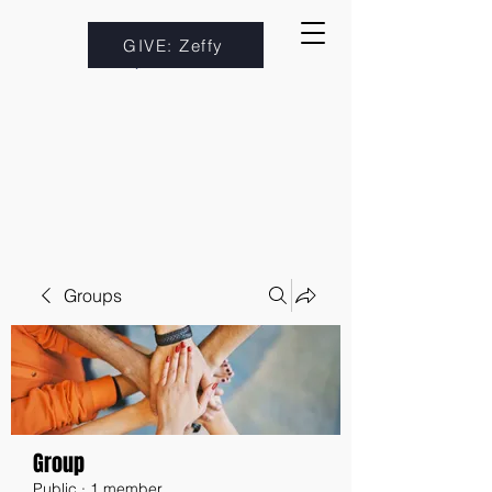
GIVE: Zeffy
Groups
Group
Public
·
1 member