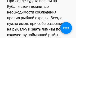
При ловле судака весной на 
Кубани стоит помнить о 
необходимости соблюдения 
правил рыбной охраны. Всегда 
нужно иметь при себе разрешение 
на рыбалку и знать лимиты по 
количеству пойманной рыбы.
Также не стоит забывать о 
мертвой подмотке, чтобы 
добиться успеха, где вода 
прохладнее. Поэтому лучшие 
места для ловли судака это реки с 
глубокими протоками и ямами. На 
Кубани таких мест много 
Смотрите статьи по теме ЛОВЛЯ 
СУДАКА ВЕСНОЙ НА КУБАНИ:
http://e92977eq.beget.tech/posts/82
306-samoe-effektivnoe-lekarstvo-ot-