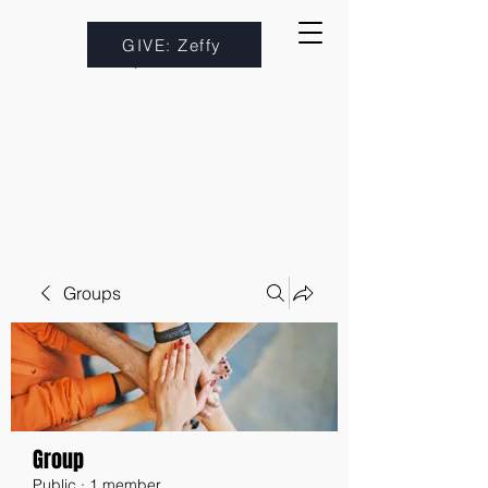
GIVE: Zeffy
Groups
Group
Public
·
1 member