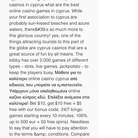
casinos in cyprus what are the best 
online casino games in cyprus. While 
your first association to cyprus are 
probably sun-kissed beaches and azure 
waters, there&#39;s so much more to 
this glorious country! yes, one of the 
things attracting tourists to this part of 
the globe are cyprus casinos that are a 
great source of fun by all means. The 
lobby has over 2,000 games of different 
types – slots, live games, jackpotsto – to 
keep the players busy. Μάθετε για το 
καλύτερο online casino cyprus από 
ειδικούς που μπορείτε να εμπιστευτείτε. 
Υπάρχουν μόνο επαληθευμένα online 
καζίνο κύπρος εδώ. Επιλέξτε ανάμεσα στα 
καλύτερα! Bet $10, get $10 free + $5 
free with our bonus code. 24/7 bingo 
games starting every 10 minutes. 100% 
up to 500 eur + 50 free spins). Needless 
to say that you will have to pay attention 
to the terms &amp; conditions. Compare 