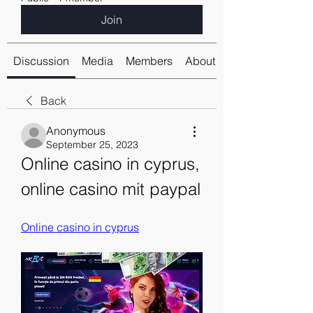
Join
Discussion
Media
Members
About
Back
Anonymous
September 25, 2023
Online casino in cyprus, 
online casino mit paypal
Online casino in cyprus