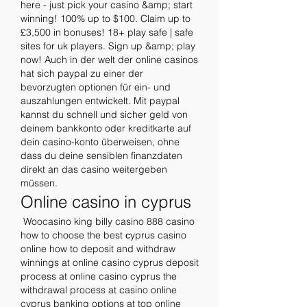
here - just pick your casino &amp; start 
winning! 100% up to $100. Claim up to 
£3,500 in bonuses! 18+ play safe | safe 
sites for uk players. Sign up &amp; play 
now! Auch in der welt der online casinos 
hat sich paypal zu einer der 
bevorzugten optionen für ein- und 
auszahlungen entwickelt. Mit paypal 
kannst du schnell und sicher geld von 
deinem bankkonto oder kreditkarte auf 
dein casino-konto überweisen, ohne 
dass du deine sensiblen finanzdaten 
direkt an das casino weitergeben 
müssen. 
Online casino in cyprus
 Woocasino king billy casino 888 casino 
how to choose the best сyprus casino 
online how to deposit and withdraw 
winnings at online casino cyprus deposit 
process at online casino cyprus the 
withdrawal process at casino online 
cyprus banking options at top online 