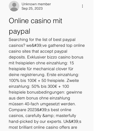
Unknown member
Sep 25, 2023
Online casino mit 
paypal
Searching for the list of best paypal 
casinos? we&#39;ve gathered top online 
casino sites that accept paypal 
deposits. Exklusiver bizzo casino bonus 
mit freispielen ohne einzahlung: 15 
freispiele für mechanical clover für 
deine registrierung. Erste einzahlung: 
100% bis 100€ + 50 freispiele. Zweite 
einzahlung: 50% bis 300€ + 100 
freispiele bonusbedingungen: gewinne 
aus dem bonus ohne einzahlung 
müssen 40-fach umgesetzt werden. 
Compare 2023&#39;s best online 
casinos, carefully &amp; masterfully 
hand-picked by our experts. Uk&#39;s 
most brilliant online casino offers are 