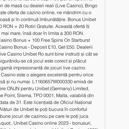
uri de masă cu dealeri reali (Live Casino), Bingo 
ește oferta de cazino online, ne mândrim cu o 
roasă și în continuă îmbunătățire. Bonus Unibet 
 RON + 20 Rotiri Gratuite. Această ofertă îți 
mai mare, însă doar în limita a 300 RON. 
Casino Bonus + 100 Free Spins On Starburst 
asino Bonus - Deposit £10, Get £50. Dealerii 
ve Casino Unibet Ro sunt bine instruiți și cât se 
sigurându-se că jocul este corect și plăcut 
 o gamă impresionantă de jocuri live cazino 
 Casino este o alegere excelentă pentru orice 
asă și nu numai. L1160657W000330 emisă de 
re ONJN pentru Unibet (Germany) Limited, 
e Point, Sliema, TPO 0001, Malta, valabilă din 
ata de 31. Este licenţiată de Oficiul Naţional 
lături de Unibet te poți bucura în confortul 
 bune jocuri de cazinou pe care le poți juca 
quot;. Unibet Casino online 2023 - bonusuri, 