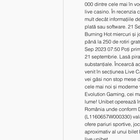
000 dintre cele mai în vo
live casino. În recenzia
mult decât informațiile d
plată sau software. 21 S
Burning Hot miercuri și j
până la 250 de rotiri gra
Sep 2023 07:50 Poți prim
21 septembrie. Lasă pira
substanțiale. Încearcă a
venit în secțiunea Live C
vei găsi non stop mese de
cele mai noi și moderne v
Evolution Gaming, cei mai
lume! Unibet operează în p
România unde conform D. 
(L1160657W000330) valabi
ofere pariuri sportive, joc
aproximativ al unui bilet 
live unibet.