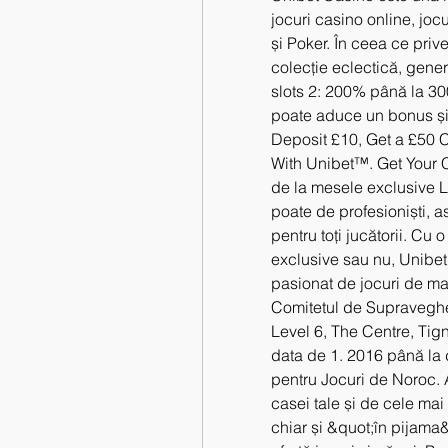
jocuri casino online, joc
și Poker. În ceea ce priv
colecție eclectică, gene
slots 2: 200% până la 300
poate aduce un bonus și 
Deposit £10, Get a £50 
With Unibet™. Get Your C
de la mesele exclusive Li
poate de profesioniști, a
pentru toți jucătorii. Cu
exclusive sau nu, Unibet
pasionat de jocuri de m
Comitetul de Supraveghe
Level 6, The Centre, Tign
data de 1. 2016 până la d
pentru Jocuri de Noroc. A
casei tale și de cele mai
chiar și &quot;în pijama&