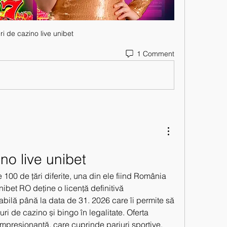
ri de cazino live unibet
1 Comment
no live unibet
100 de țări diferite, una din ele fiind România 
bet RO deține o licență definitivă 
lă până la data de 31. 2026 care îi permite să 
uri de cazino și bingo în legalitate. Oferta 
mpresionantă, care cuprinde pariuri sportive, 